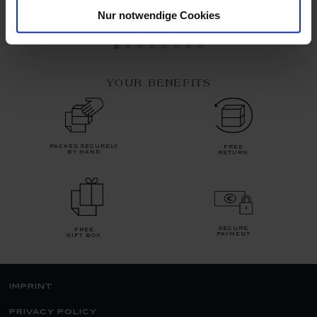
Nur notwendige Cookies
$51.00
$93.00
YOUR BENEFITS
packed securely
free
by hand
return
secure
free
payment
gift box
imprint
privacy policy