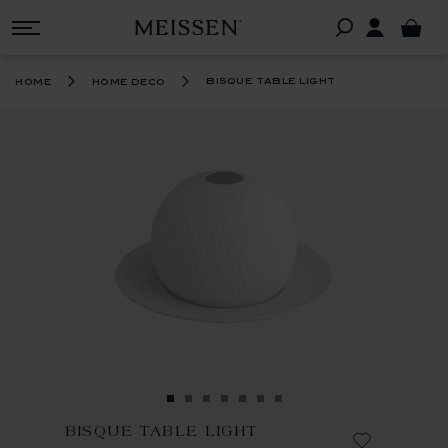
bisque table light
home
home deco
BISQUE TABLE LIGHT