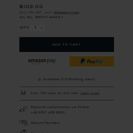
$103.00
Excl. 0% VAT
,
excl.
Shipping Cost
Art.-No.: 860101-44328-1
qty
add to cart
Available (3-5 Working days)
Earn 103 miles on this item.
Learn more
Personal consultation via Phone
+49 3521 468 6630
Secure Payment