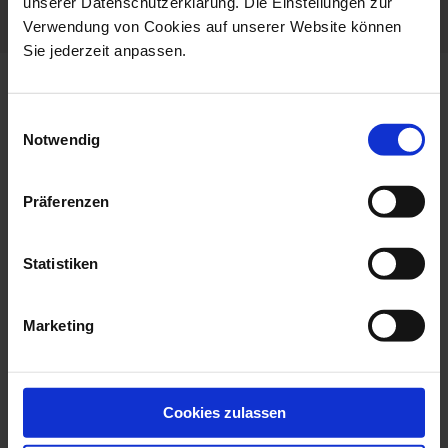
unserer Datenschutzerklärung. Die Einstellungen zur
Dishwaher Safe
Verwendung von Cookies auf unserer Website können
Sie jederzeit anpassen.
more products from the no 41
Einwilligungsauswahl
waves relief collection
Notwendig
Präferenzen
Statistiken
Marketing
Starter Und Dessert
Bread- And Butter Plate,
Cookies zulassen
Plate, Shape N...
Shape No ...
Available
Available