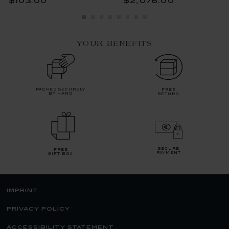
$103.00
$2,076.00
YOUR BENEFITS
packed securely
free
by hand
return
secure
free
payment
gift box
imprint
privacy policy
accessibility statement