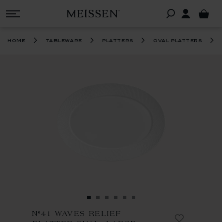
home
tableware
platters
oval platters
N°41 WAVES RELIEF