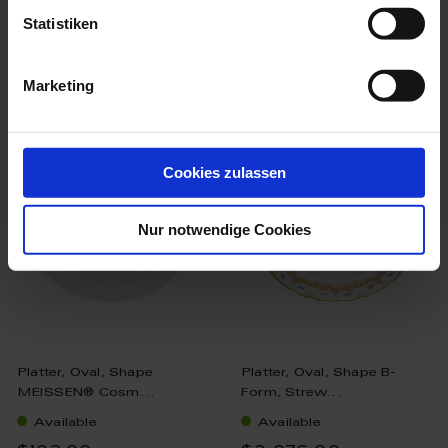
Statistiken
Marketing
we think you’ll like these
Cookies zulassen
Nur notwendige Cookies
Platter, Oval, Shape
Platter, Oval, Shape B-
MEISSEN® Cosm...
Form, Strew...
Available
Available