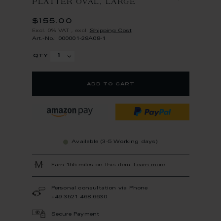
PLATTER OVAL, LARGE
$155.00
Excl. 0% VAT
,
excl.
Shipping Cost
Art.-No.: 000001-29A08-1
qty
add to cart
Available (3-5 Working days)
Earn 155 miles on this item.
Learn more
Personal consultation via Phone
+49 3521 468 6630
Secure Payment