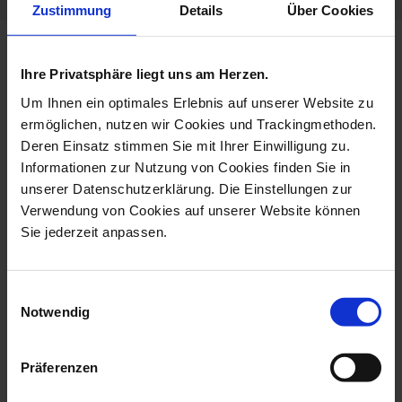
Zustimmung
Details
Über Cookies
more products from the no 41
Ihre Privatsphäre liegt uns am Herzen.
waves relief collection
Um Ihnen ein optimales Erlebnis auf unserer Website zu
ermöglichen, nutzen wir Cookies und Trackingmethoden.
Deren Einsatz stimmen Sie mit Ihrer Einwilligung zu.
Informationen zur Nutzung von Cookies finden Sie in
unserer Datenschutzerklärung. Die Einstellungen zur
Verwendung von Cookies auf unserer Website können
Sie jederzeit anpassen.
Einwilligungsauswahl
Notwendig
Starter Und Dessert
Bread- And Butter Plate,
Plate, Shape N...
Shape No ...
Präferenzen
Available
Available
$51.00
$93.00