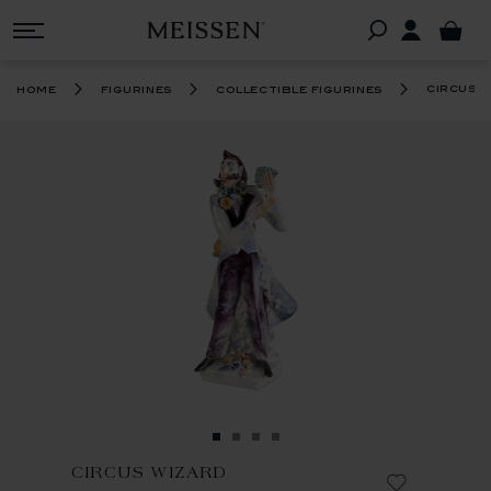
circus 
home
figurines
collectible figurines
CIRCUS WIZARD