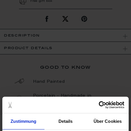
Free gift box
description
product details
good to know
Hand Painted
Porcelain - Handmade in
Germany
Zustimmung
Details
Über Cookies
more products from the circus