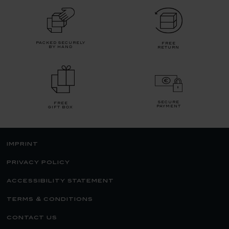
packed securely
free
by hand
return
secure
free
payment
gift box
imprint
privacy policy
accessibility statement
terms & conditions
contact us