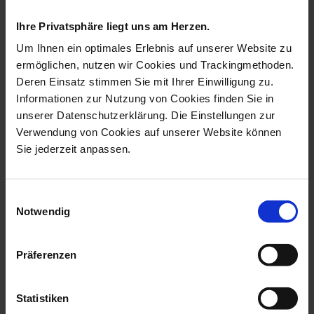
figurines collection
Ihre Privatsphäre liegt uns am Herzen.
Um Ihnen ein optimales Erlebnis auf unserer Website zu
ermöglichen, nutzen wir Cookies und Trackingmethoden.
Deren Einsatz stimmen Sie mit Ihrer Einwilligung zu.
Informationen zur Nutzung von Cookies finden Sie in
unserer Datenschutzerklärung. Die Einstellungen zur
Verwendung von Cookies auf unserer Website können
Sie jederzeit anpassen.
Einwilligungsauswahl
Circus Magician,
Circus Equestrian Artiste,
Notwendig
Coloured With Gol...
Coloure...
Available
Available
$8,855.00
$6,039.00
Präferenzen
Statistiken