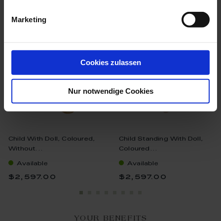
we think you’ll like these
Marketing
Cookies zulassen
Nur notwendige Cookies
Child With Doll, Coloured,
Child Standing With Doll,
Without...
Coloured...
Available
Available
$2,597.00
$2,597.00
YOUR BENEFITS