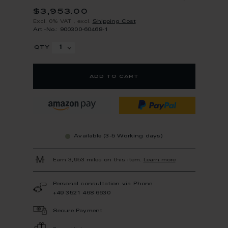
$3,953.00
Excl. 0% VAT
,
excl.
Shipping Cost
Art.-No.: 900300-60468-1
qty
add to cart
Available (3-5 Working days)
Earn 3,953 miles on this item.
Learn more
Personal consultation via Phone
+49 3521 468 6630
Secure Payment