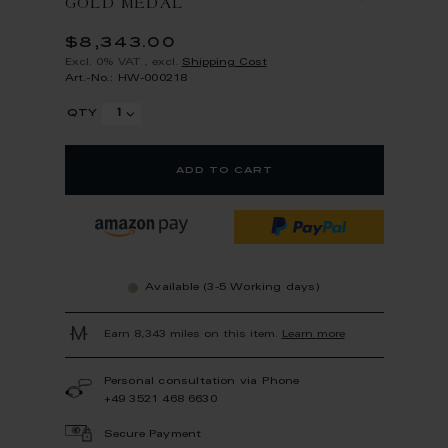
GOLD MEDAL
$8,343.00
Excl. 0% VAT
,
excl.
Shipping Cost
Art.-No.: HW-000218
qty
add to cart
Available (3-5 Working days)
Earn 8,343 miles on this item.
Learn more
Personal consultation via Phone
+49 3521 468 6630
Secure Payment