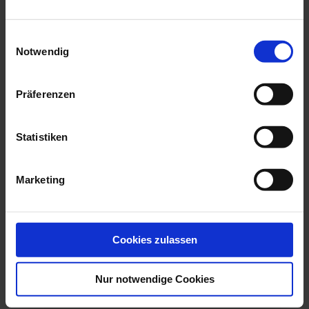
we think you’ll like these
Einwilligungsauswahl
Notwendig
Präferenzen
Statistiken
Marketing
Gold Coin Fortune Dragon
Medal 315 Years Of
(1oz Au)
MEISSEN (1oz Ag...
Available
Available
Cookies zulassen
$8,343.00
$416.00
Nur notwendige Cookies
YOUR BENEFITS