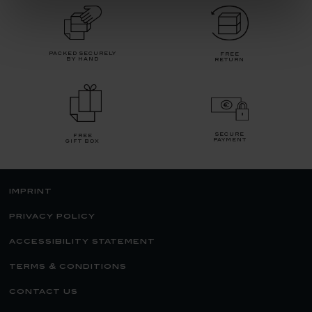
packed securely
free
by hand
return
secure
free
payment
gift box
imprint
privacy policy
accessibility statement
terms & conditions
contact us