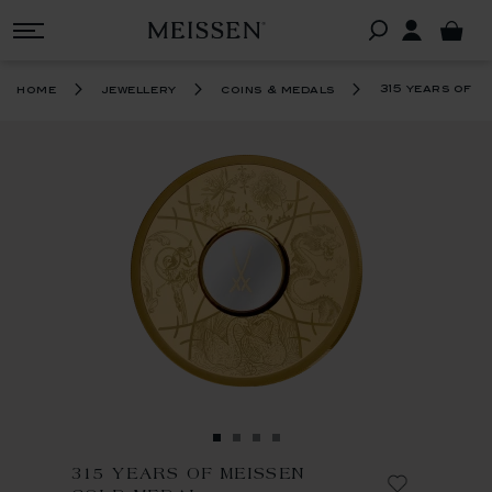
315 years of m
home
jewellery
coins & medals
315 YEARS OF MEISSEN