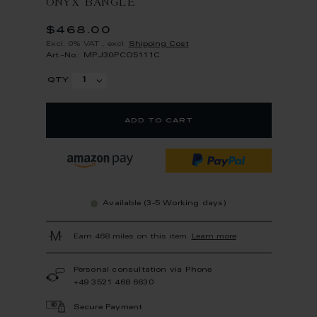
ONYX BANGLE
$468.00
Excl. 0% VAT
,
excl.
Shipping Cost
Art.-No.: MPJ30PCO5111C
qty
add to cart
Available (3-5 Working days)
Earn 468 miles on this item.
Learn more
Personal consultation via Phone
+49 3521 468 6630
Secure Payment