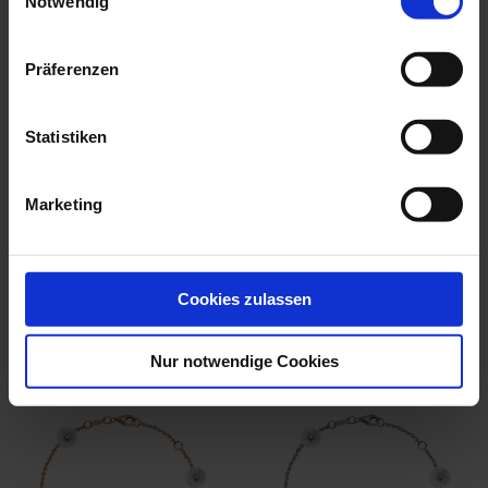
Notwendig
Präferenzen
Statistiken
Bangle Pearl Collection
Marketing
Onyx, Asym...
Available
$312.00
Cookies zulassen
we think you’ll like these
Nur notwendige Cookies