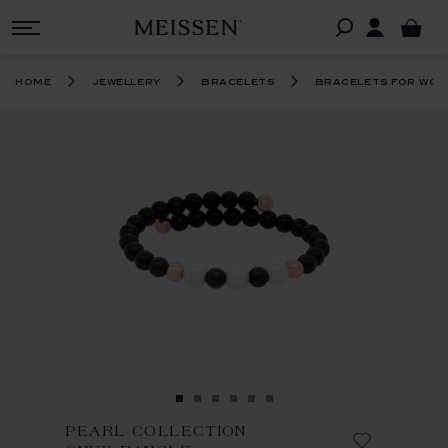
home
jewellery
bracelets
bracelets for wo
PEARL COLLECTION