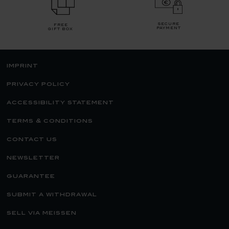
secure
free
payment
gift box
imprint
privacy policy
accessibility statement
terms & conditions
contact us
newsletter
guarantee
submit a withdrawal
sell via meissen