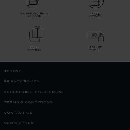
packed securely
free
by hand
return
secure
free
payment
gift box
imprint
privacy policy
accessibility statement
terms & conditions
contact us
newsletter