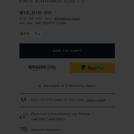
PAVÉ EARRINGS 0,65 CT
$12,516.00
Excl. 0% VAT
,
excl.
Shipping Cost
Art.-No.: MPJ50PCP11000
qty
add to cart
Available (3-5 Working days)
Earn 12,516 miles on this item.
Learn more
Personal consultation via Phone
+49 3521 468 6630
Secure Payment