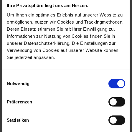
Ihre Privatsphäre liegt uns am Herzen.
Um Ihnen ein optimales Erlebnis auf unserer Website zu
ermöglichen, nutzen wir Cookies und Trackingmethoden.
Deren Einsatz stimmen Sie mit Ihrer Einwilligung zu.
Informationen zur Nutzung von Cookies finden Sie in
unserer Datenschutzerklärung. Die Einstellungen zur
Verwendung von Cookies auf unserer Website können
Sie jederzeit anpassen.
Ring Circle, Pearl
Bangle Pearl Collection
Einwilligungsauswahl
Collection Pavé...
Pavé, 750 ...
Notwendig
Available
Available
$5,205.00
$8,334.00
Präferenzen
Statistiken
we think you’ll like these