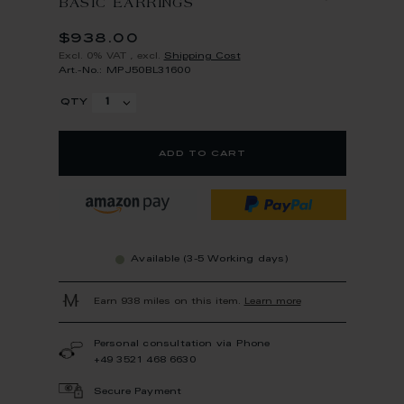
BASIC EARRINGS
$938.00
Excl. 0% VAT
,
excl.
Shipping Cost
Art.-No.: MPJ50BL31600
qty
add to cart
Available (3-5 Working days)
Earn 938 miles on this item.
Learn more
Personal consultation via Phone
+49 3521 468 6630
Secure Payment