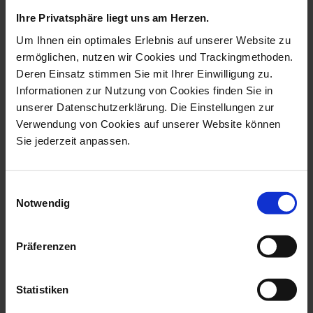
Ihre Privatsphäre liegt uns am Herzen.
Um Ihnen ein optimales Erlebnis auf unserer Website zu
ermöglichen, nutzen wir Cookies und Trackingmethoden.
Deren Einsatz stimmen Sie mit Ihrer Einwilligung zu.
Informationen zur Nutzung von Cookies finden Sie in
unserer Datenschutzerklärung. Die Einstellungen zur
Verwendung von Cookies auf unserer Website können
Sie jederzeit anpassen.
Ring Royal Blossom Basic
Necklace Royal Blossom
Sapphire,...
Basic Sapph...
Einwilligungsauswahl
Notwendig
Available
Available
$1,042.00
$1,345.00
Präferenzen
Statistiken
we think you’ll like these