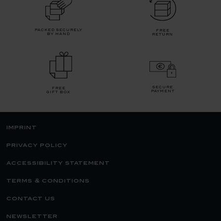
packed securely
free
by hand
return
secure
free
payment
gift box
imprint
privacy policy
accessibility statement
terms & conditions
contact us
newsletter