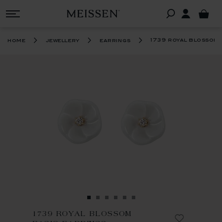
1739 royal blossom 
home
jewellery
earrings
1739 ROYAL BLOSSOM