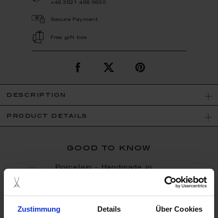
+49 3521 468 6630
Secure Payment
Free gift box
description
product details
good to know
Porcelain - Handmade in
Germany
Zustimmung
Details
Über Cookies