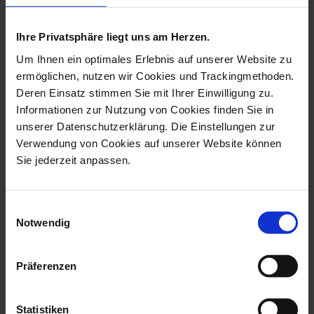
more products from the 1739
royal blossom basic collection
Ihre Privatsphäre liegt uns am Herzen.
Um Ihnen ein optimales Erlebnis auf unserer Website zu
ermöglichen, nutzen wir Cookies und Trackingmethoden.
Deren Einsatz stimmen Sie mit Ihrer Einwilligung zu.
Informationen zur Nutzung von Cookies finden Sie in
unserer Datenschutzerklärung. Die Einstellungen zur
Verwendung von Cookies auf unserer Website können
Sie jederzeit anpassen.
Einwilligungsauswahl
Ring Royal Blossom Basic
Necklace Royal Blossom
Notwendig
Sapphire,...
Basic Sapph...
Available
Available
Präferenzen
$1,042.00
$1,345.00
Statistiken