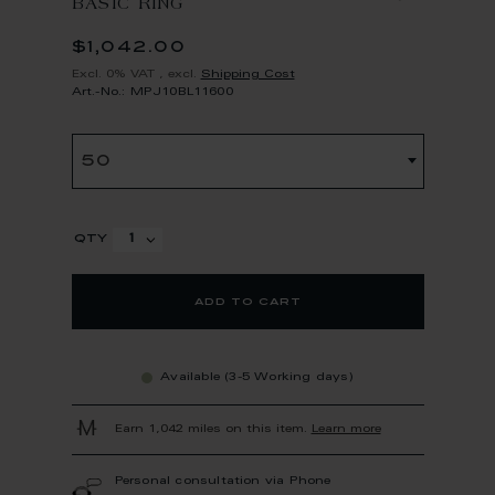
BASIC RING
$1,042.00
Excl. 0% VAT
,
excl.
Shipping Cost
Art.-No.: MPJ10BL11600
50
qty
add to cart
Available (3-5 Working days)
Earn 1,042 miles on this item.
Learn more
Personal consultation via Phone