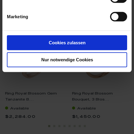
we think you’ll like these
Marketing
Cookies zulassen
Nur notwendige Cookies
Ring Royal Blossom Gem
Ring Royal Blossom
Tanzanite B...
Bouquet, 3 Blos...
Available
Available
$2,284.00
$1,450.00