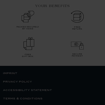
YOUR BENEFITS
packed securely
free
by hand
return
secure
free
payment
gift box
imprint
privacy policy
accessibility statement
terms & conditions