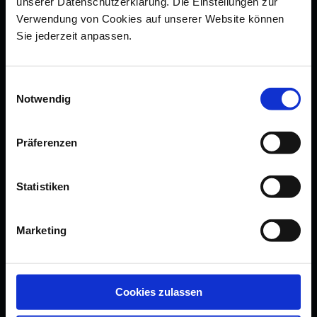
unserer Datenschutzerklärung. Die Einstellungen zur
Verwendung von Cookies auf unserer Website können
accessibility statement
Sie jederzeit anpassen.
terms & conditions
contact us
Einwilligungsauswahl
Notwendig
newsletter
guarantee
Präferenzen
submit a withdrawal
sell via meissen
Statistiken
FOLLOW US
Marketing
Cookies zulassen