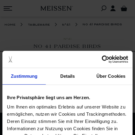
no 41 pardise birds
home
tableware
n°41
N°41
NO 41 PARDISE BIRDS
FILTER
We can't find products matching the
Zustimmung
Details
Über Cookies
selection.
Ihre Privatsphäre liegt uns am Herzen.
Um Ihnen ein optimales Erlebnis auf unserer Website zu
back to top
ermöglichen, nutzen wir Cookies und Trackingmethoden.
Deren Einsatz stimmen Sie mit Ihrer Einwilligung zu.
imprint
Informationen zur Nutzung von Cookies finden Sie in
privacy policy