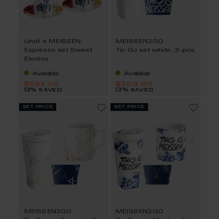
Lindt x MEISSEN
MEISSEN2GO
Espresso set Sweet
To-Go set white, 3-pcs
Exotics
Available
Available
$533.00
$208.00
13% saved
13% saved
set price
set price
MEISSEN2GO
MEISSEN2GO