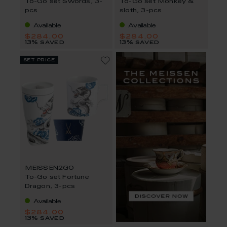
To-Go set Swords, 3-
To-Go set Monkey &
pcs
sloth, 3-pcs
Available
Available
$284.00
$284.00
13% saved
13% saved
set price
MEISSEN2GO
To-Go set Fortune
Dragon, 3-pcs
Available
$284.00
13% saved