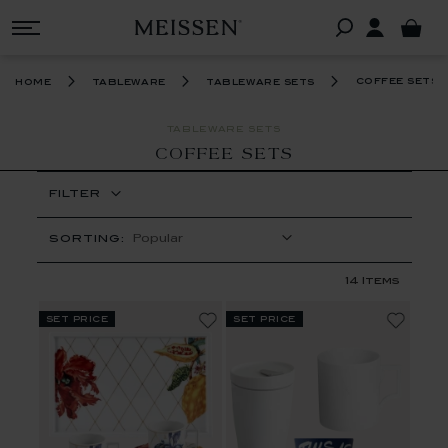
coffee sets
home
tableware
tableware sets
TABLEWARE SETS
COFFEE SETS
FILTER
SORTING:
14
Items
set price
set price