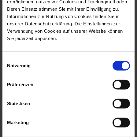
ermöglichen, nutzen wir Cookies und Trackingmethoden.
Deren Einsatz stimmen Sie mit Ihrer Einwilligung zu.
Informationen zur Nutzung von Cookies finden Sie in
unserer Datenschutzerklärung. Die Einstellungen zur
Verwendung von Cookies auf unserer Website können
The Original
The Original
Sie jederzeit anpassen.
Coffee set white
Coffee set red
Available
Available
Einwilligungsauswahl
$262.00
$262.00
Notwendig
13% saved
13% saved
set price
set price
Präferenzen
Statistiken
Marketing