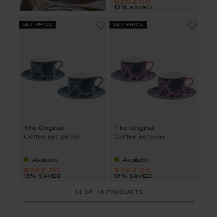
$262.00
13% saved
set price
set price
The Original
The Original
Coffee set petrol
Coffee set pink
Available
Available
$262.00
$262.00
13% saved
13% saved
14
OF
14 PRODUCTS