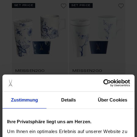
set price
set price
MEISSEN2GO
MEISSEN2GO
To-Go set Blue Onion,
To-Go set Blue Orchid,
3-pcs
3-pcs
Made to Order
Available
$411.00
$275.00
Zustimmung
Details
Über Cookies
set price
set price
Ihre Privatsphäre liegt uns am Herzen.
Um Ihnen ein optimales Erlebnis auf unserer Website zu