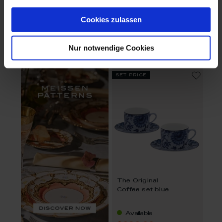
The Original
The Original
Coffee set yellow
Coffee set celadon
Cookies zulassen
Made to Order
Available
Nur notwendige Cookies
$262.00
$262.00
13% saved
13% saved
set price
The Original
Coffee set blue
Available