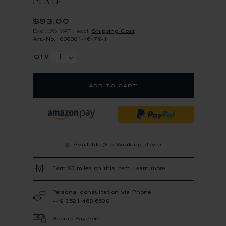
PLATE
$93.00
Excl. 0% VAT
,
excl.
Shipping Cost
Art.-No.: 000001-46479-1
qty
add to cart
Available (3-5 Working days)
Earn 93 miles on this item.
Learn more
Personal consultation via Phone
+49 3521 468 6630
Secure Payment