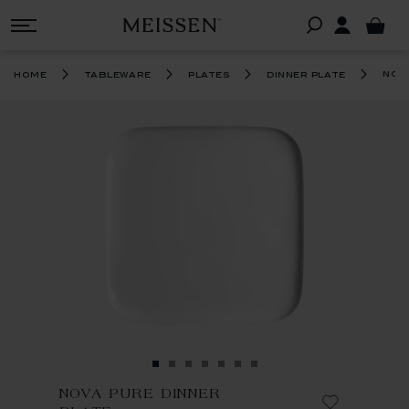
nov
home
tableware
plates
dinner plate
NOVA PURE DINNER