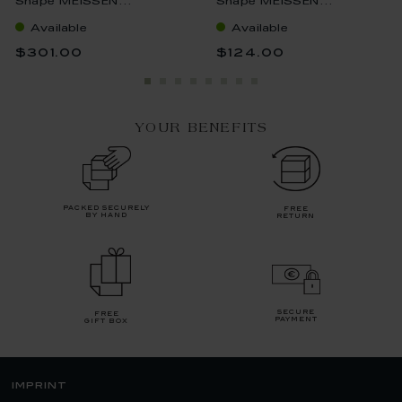
Shape MEISSEN...
Shape MEISSEN...
Available
Available
$301.00
$124.00
YOUR BENEFITS
packed securely
free
by hand
return
secure
free
payment
gift box
imprint