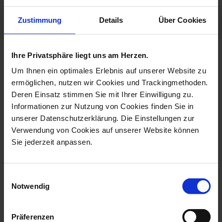
Dishwaher Safe
Zustimmung
Details
Über Cookies
Ihre Privatsphäre liegt uns am Herzen.
more products from the nova
Um Ihnen ein optimales Erlebnis auf unserer Website zu
pure collection
ermöglichen, nutzen wir Cookies und Trackingmethoden.
Deren Einsatz stimmen Sie mit Ihrer Einwilligung zu.
Informationen zur Nutzung von Cookies finden Sie in
unserer Datenschutzerklärung. Die Einstellungen zur
Verwendung von Cookies auf unserer Website können
Sie jederzeit anpassen.
Einwilligungsauswahl
Notwendig
Vase, Small, Shape Nova,
Coffee To Go Mug With
Präferenzen
White, H ...
Porcelain Li...