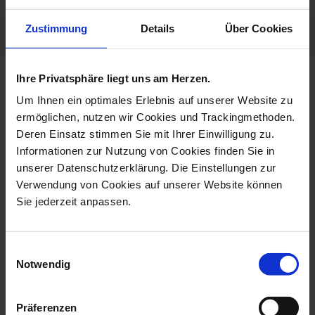
Dishwaher Safe
Zustimmung
Details
Über Cookies
Ihre Privatsphäre liegt uns am Herzen.
more products from the nova
Um Ihnen ein optimales Erlebnis auf unserer Website zu
pure collection
ermöglichen, nutzen wir Cookies und Trackingmethoden.
Deren Einsatz stimmen Sie mit Ihrer Einwilligung zu.
Informationen zur Nutzung von Cookies finden Sie in
unserer Datenschutzerklärung. Die Einstellungen zur
Verwendung von Cookies auf unserer Website können
Sie jederzeit anpassen.
Einwilligungsauswahl
Notwendig
Vase, Small, Shape Nova,
Coffee To Go Mug With
Präferenzen
White, H ...
Porcelain Li...