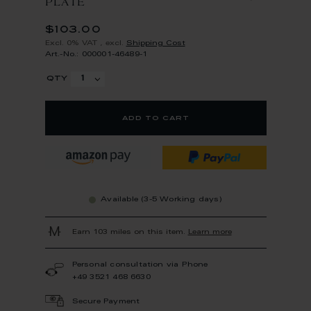
PLATE
$103.00
Excl. 0% VAT
,
excl.
Shipping Cost
Art.-No.: 000001-46489-1
qty
add to cart
Available (3-5 Working days)
Earn 103 miles on this item.
Learn more
Personal consultation via Phone
+49 3521 468 6630
Secure Payment