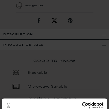
Free gift box
description
product details
good to know
Stackable
Microwave Suitable
Porcelain - Handmade in
Germany