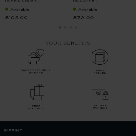
Royal Blossom...
Ribbon Re...
Available
Available
$103.00
$72.00
YOUR BENEFITS
packed securely
free
by hand
return
secure
free
payment
gift box
imprint