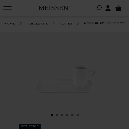
nova pure home office
home
tableware
plates
set price