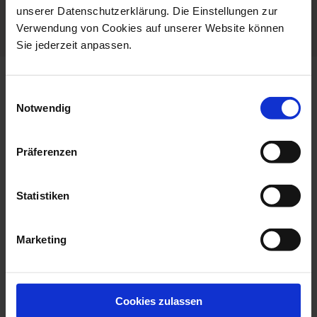
unserer Datenschutzerklärung. Die Einstellungen zur
Dishwaher Safe
Verwendung von Cookies auf unserer Website können
Sie jederzeit anpassen.
more products from the nova
Einwilligungsauswahl
pure collection
Notwendig
Präferenzen
Statistiken
Marketing
Vase, Small, Shape Nova,
Coffee To Go Mug With
Cookies zulassen
White, H ...
Porcelain Li...