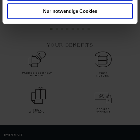
Available
Available
Nur notwendige Cookies
$208.00
$145.00
YOUR BENEFITS
packed securely
free
by hand
return
secure
free
payment
gift box
imprint