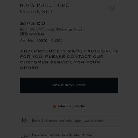
NOVA PURE HOME
OFFICE SET
$143.00
Excl. 0% VAT
,
excl.
Shipping Cost
13% saved
Art.-No.: 000001-C4602-1
this product is made exclusively
for you. please contact our
customer service for your
order.
send request
Made to Order
Earn 143 miles on this item.
Learn more
Personal consultation via Phone