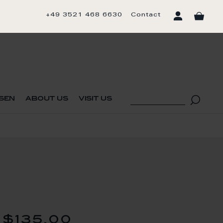
+49 3521 468 6630
Contact
sen
about us
visit us
$135.00