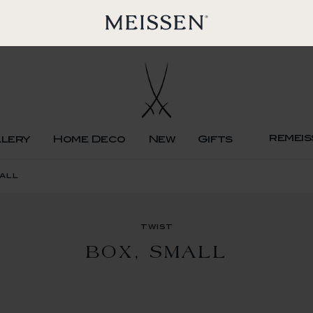
remeis
llery
Home Deco
New
Gifts
mall
twist
BOX, SMALL