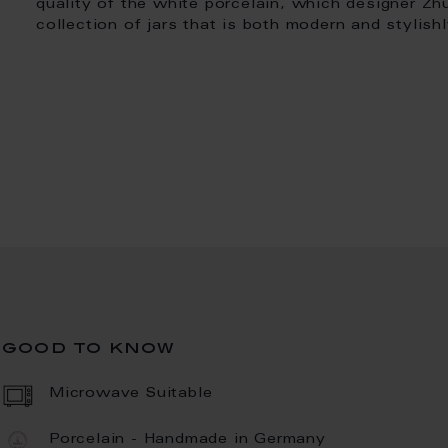
quality of the white porcelain, which designer Z
collection of jars that is both modern and stylish
good to know
Microwave Suitable
Porcelain - Handmade in Germany