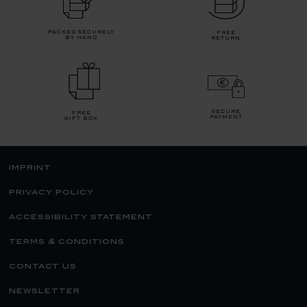
packed securely
free
by hand
return
secure
free
payment
gift box
imprint
privacy policy
accessibility statement
terms & conditions
contact us
newsletter