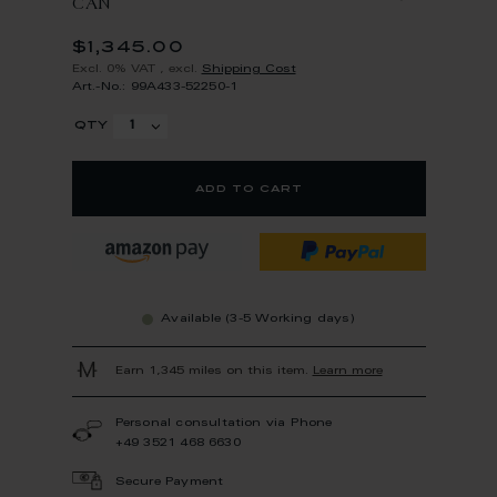
CAN
$1,345.00
Excl. 0% VAT
,
excl.
Shipping Cost
Art.-No.: 99A433-52250-1
qty
add to cart
Available (3-5 Working days)
Earn 1,345 miles on this item.
Learn more
Personal consultation via Phone
+49 3521 468 6630
Secure Payment