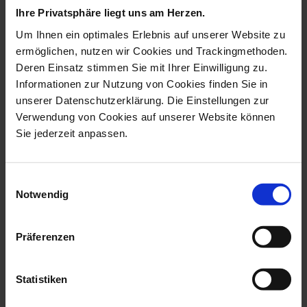
Ihre Privatsphäre liegt uns am Herzen.
Um Ihnen ein optimales Erlebnis auf unserer Website zu
ermöglichen, nutzen wir Cookies und Trackingmethoden.
Deren Einsatz stimmen Sie mit Ihrer Einwilligung zu.
Informationen zur Nutzung von Cookies finden Sie in
unserer Datenschutzerklärung. Die Einstellungen zur
Verwendung von Cookies auf unserer Website können
Sie jederzeit anpassen.
Pineapple Leaf, Platinum
Box Apple, Coloured,
Einwilligungsauswahl
Dot, L 24...
Without Gold,...
Notwendig
Available
Available
$520.00
$593.00
Präferenzen
Statistiken
we think you’ll like these