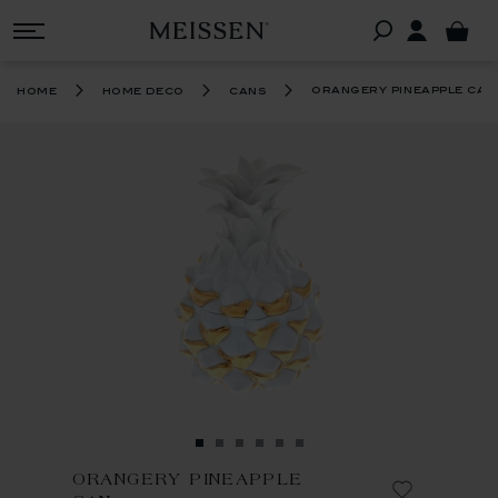
orangery pineapple can
home
home deco
cans
ORANGERY PINEAPPLE