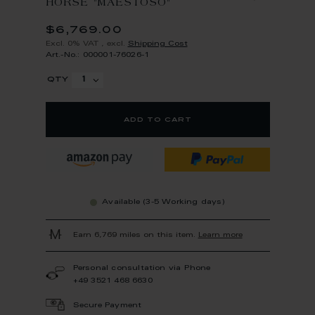
HORSE "MAESTOSO"
$6,769.00
Excl. 0% VAT
,
excl.
Shipping Cost
Art.-No.: 000001-76026-1
qty
add to cart
Available (3-5 Working days)
Earn 6,769 miles on this item.
Learn more
Personal consultation via Phone
+49 3521 468 6630
Secure Payment