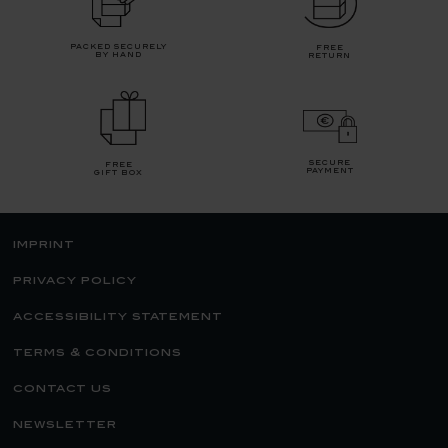
packed securely
free
by hand
return
secure
free
payment
gift box
imprint
privacy policy
accessibility statement
terms & conditions
contact us
newsletter