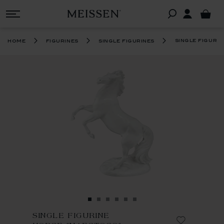
single figuri
home
figurines
single figurines
SINGLE FIGURINE