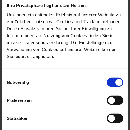
Ihre Privatsphäre liegt uns am Herzen.
Um Ihnen ein optimales Erlebnis auf unserer Website zu
ermöglichen, nutzen wir Cookies und Trackingmethoden.
Deren Einsatz stimmen Sie mit Ihrer Einwilligung zu.
Informationen zur Nutzung von Cookies finden Sie in
unserer Datenschutzerklärung. Die Einstellungen zur
Verwendung von Cookies auf unserer Website können
Sie jederzeit anpassen.
Horse Foal, White, H 11,5
Chinese Animal Horse,
Einwilligungsauswahl
Cm
Coloured, Li...
Notwendig
Available
Available
$802.00
$437.00
Präferenzen
Statistiken
we think you’ll like these