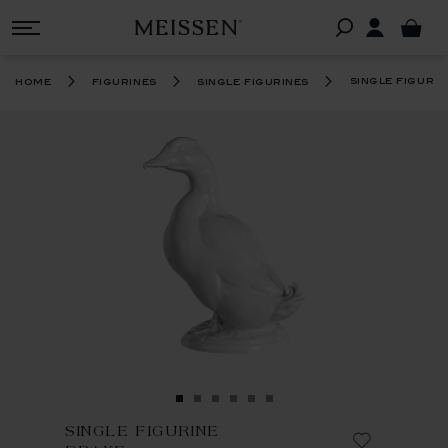
single figuri
home
figurines
single figurines
SINGLE FIGURINE