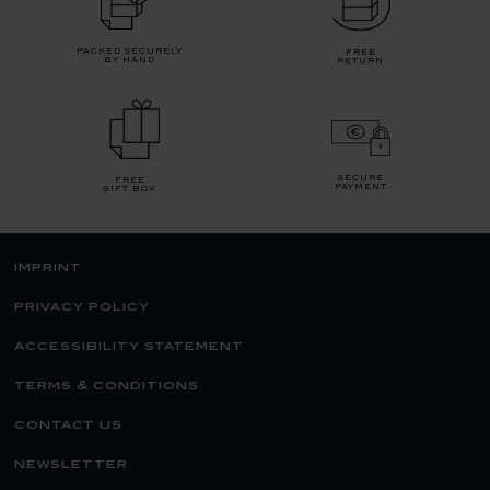
packed securely
free
by hand
return
secure
free
payment
gift box
imprint
privacy policy
accessibility statement
terms & conditions
contact us
newsletter