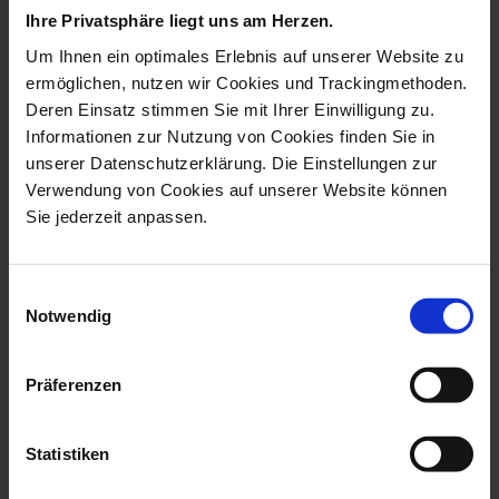
Ihre Privatsphäre liegt uns am Herzen.
Um Ihnen ein optimales Erlebnis auf unserer Website zu
ermöglichen, nutzen wir Cookies und Trackingmethoden.
Deren Einsatz stimmen Sie mit Ihrer Einwilligung zu.
Informationen zur Nutzung von Cookies finden Sie in
unserer Datenschutzerklärung. Die Einstellungen zur
Verwendung von Cookies auf unserer Website können
Sie jederzeit anpassen.
Bird Duck, Coloured,
Bird Drake, Coloured,
Einwilligungsauswahl
Without Gold,...
Without Gold...
Notwendig
Available
Available
$990.00
$1,042.00
Präferenzen
Statistiken
we think you’ll like these