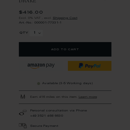
DRAKE
$416.00
Excl. 0% VAT
,
excl.
Shipping Cost
Art.-No.: 000001-77331-1
qty
add to cart
Available (3-5 Working days)
Earn 416 miles on this item.
Learn more
Personal consultation via Phone
+49 3521 468 6630
Secure Payment