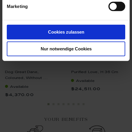
Marketing
Cookies zulassen
Nur notwendige Cookies
Dog Great Dane,
Purified Love, H 36 Cm
Coloured, Without ...
Available
Available
$24,511.00
$4,370.00
YOUR BENEFITS