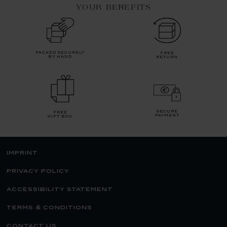
YOUR BENEFITS
packed securely
free
by hand
return
secure
free
payment
gift box
imprint
privacy policy
accessibility statement
terms & conditions
contact us