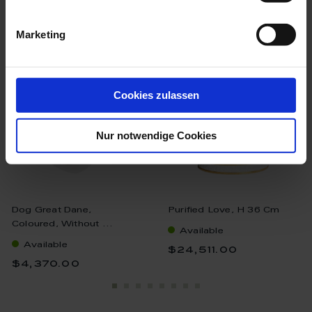
we think you’ll like these
Marketing
Cookies zulassen
Nur notwendige Cookies
Dog Great Dane,
Purified Love, H 36 Cm
Coloured, Without ...
Available
Available
$24,511.00
$4,370.00