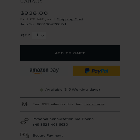
CANARY
$938.00
Excl. 0% VAT
,
excl.
Shipping Cost
Art.-No.: 900100-77067-1
qty
add to cart
Available (3-5 Working days)
Earn 938 miles on this item.
Learn more
Personal consultation via Phone
+49 3521 468 6630
Secure Payment