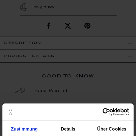
Free gift box
description
product details
good to know
Hand Painted
Porcelain - Handmade in
Germany
Zustimmung
Details
Über Cookies