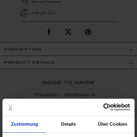
Secure Payment
Free gift box
description
product details
good to know
Porcelain - Handmade in
Germany
Zustimmung
Details
Über Cookies
more products from the birds
collection