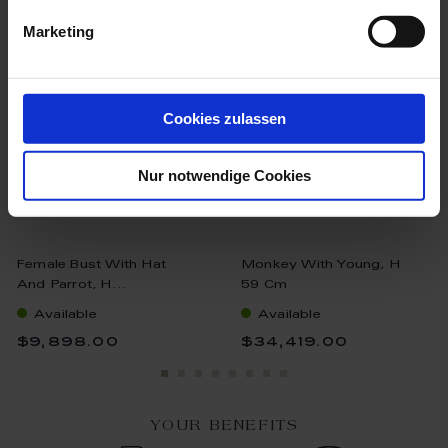
Marketing
Cookies zulassen
Nur notwendige Cookies
Female Bust With Hat
Monkey With Young, H
And Parrot, H...
59 Cm
Available
Available
$9,898.00
$34,419.00
YOUR BENEFITS