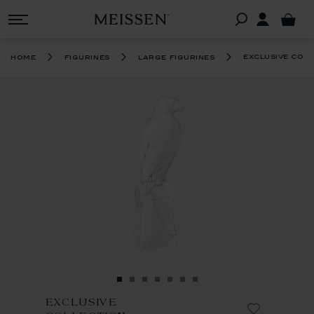
exclusive col
home
figurines
large figurines
EXCLUSIVE