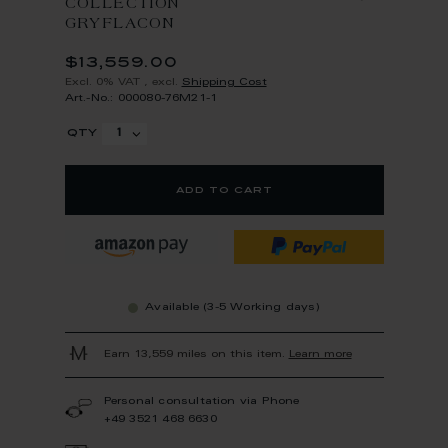
COLLECTION
GRYFLACON
$13,559.00
Excl. 0% VAT
,
excl.
Shipping Cost
Art.-No.: 000080-76M21-1
qty
add to cart
Available (3-5 Working days)
Earn 13,559 miles on this item.
Learn more
Personal consultation via Phone
+49 3521 468 6630