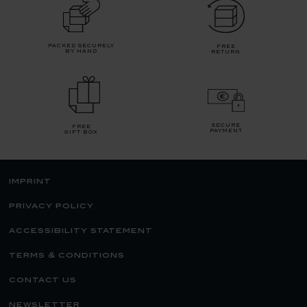
packed securely
free
by hand
return
secure
free
payment
gift box
imprint
privacy policy
accessibility statement
terms & conditions
contact us
newsletter