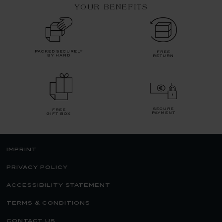
YOUR BENEFITS
packed securely
free
by hand
return
secure
free
payment
gift box
imprint
privacy policy
accessibility statement
terms & conditions
contact us