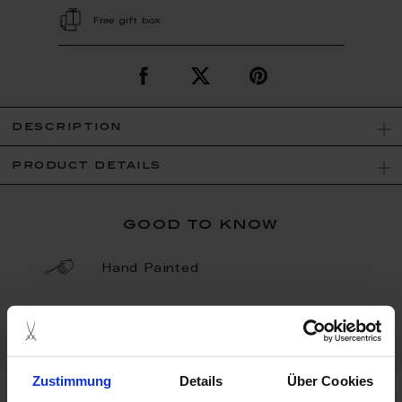
Free gift box
description
product details
good to know
Hand Painted
Porcelain - Handmade in
Germany
Zustimmung
Details
Über Cookies