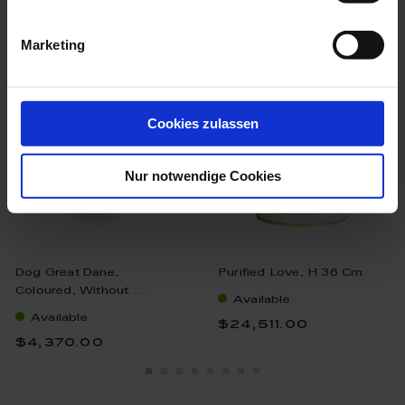
we think you’ll like these
Marketing
Cookies zulassen
Nur notwendige Cookies
Dog Great Dane,
Purified Love, H 36 Cm
Coloured, Without ...
Available
Available
$24,511.00
$4,370.00