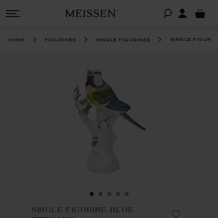
single figuri
home
figurines
single figurines
SINGLE FIGURINE BLUE