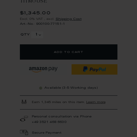
TITMOUSE
$1,345.00
Excl. 0% VAT
,
excl.
Shipping Cost
Art.-No.: 900100-77151-1
qty
add to cart
Available (3-5 Working days)
Earn 1,345 miles on this item.
Learn more
Personal consultation via Phone
+49 3521 468 6630
Secure Payment