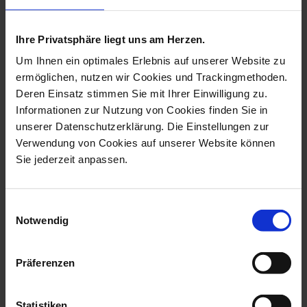
more products from the birds
collection
Ihre Privatsphäre liegt uns am Herzen.
Um Ihnen ein optimales Erlebnis auf unserer Website zu
ermöglichen, nutzen wir Cookies und Trackingmethoden.
Deren Einsatz stimmen Sie mit Ihrer Einwilligung zu.
Informationen zur Nutzung von Cookies finden Sie in
unserer Datenschutzerklärung. Die Einstellungen zur
Verwendung von Cookies auf unserer Website können
Sie jederzeit anpassen.
Einwilligungsauswahl
Notwendig
Bird Duck, Coloured,
Bird Drake, Coloured,
Without Gold,...
Without Gold...
Available
Available
Präferenzen
$990.00
$1,042.00
Statistiken