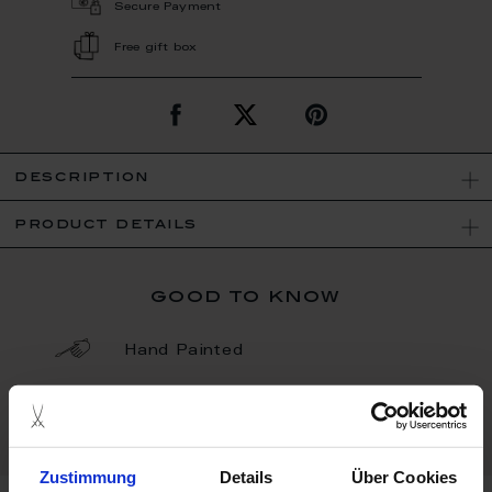
Secure Payment
Free gift box
description
product details
good to know
Hand Painted
Porcelain - Handmade in
Germany
Zustimmung
Details
Über Cookies