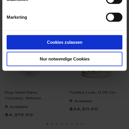
we think you’ll like these
Marketing
Cookies zulassen
Nur notwendige Cookies
Dog Great Dane,
Purified Love, H 36 Cm
Coloured, Without ...
Available
Available
$24,511.00
$4,370.00