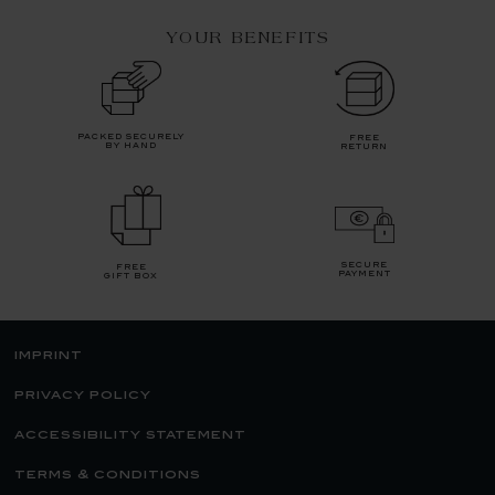
YOUR BENEFITS
packed securely
free
by hand
return
secure
free
payment
gift box
imprint
privacy policy
accessibility statement
terms & conditions