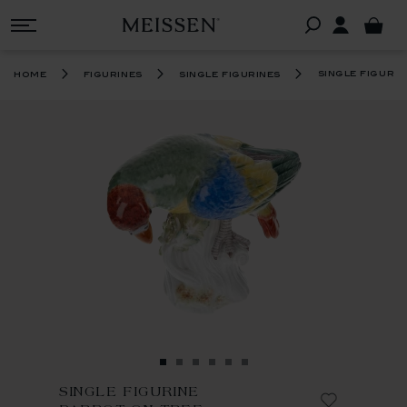
single figuri
home
figurines
single figurines
SINGLE FIGURINE