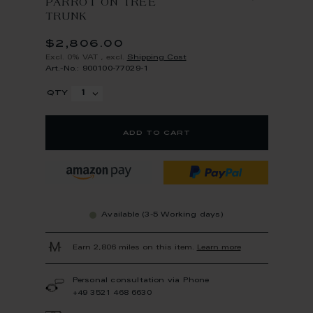
PARROT ON TREE
TRUNK
$2,806.00
Excl. 0% VAT
,
excl.
Shipping Cost
Art.-No.: 900100-77029-1
qty
add to cart
Available (3-5 Working days)
Earn 2,806 miles on this item.
Learn more
Personal consultation via Phone
+49 3521 468 6630