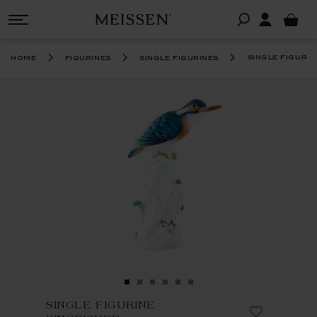
single figurin
home
figurines
single figurines
SINGLE FIGURINE