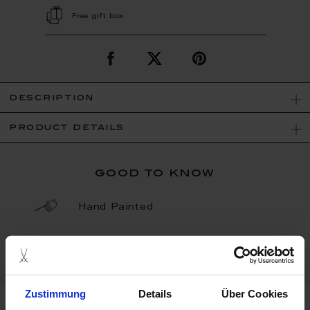
Free gift box
description
product details
good to know
Hand Painted
Porcelain - Handmade in
Germany
Zustimmung
Details
Über Cookies