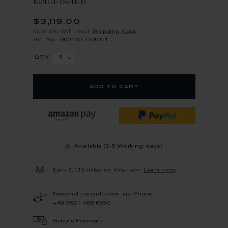
KINGFISHER
$3,119.00
Excl. 0% VAT
,
excl.
Shipping Cost
Art.-No.: 900100-77063-1
qty
add to cart
Available (3-5 Working days)
Earn 3,119 miles on this item.
Learn more
Personal consultation via Phone
+49 3521 468 6630
Secure Payment