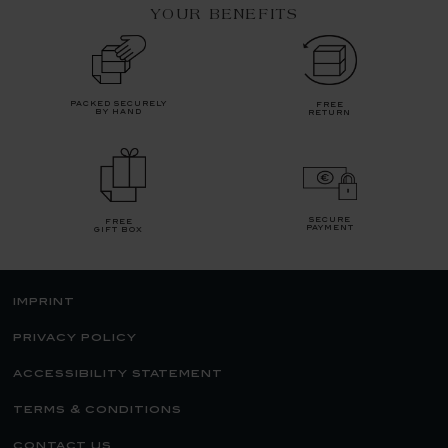
YOUR BENEFITS
packed securely
free
by hand
return
secure
free
payment
gift box
imprint
privacy policy
accessibility statement
terms & conditions
contact us