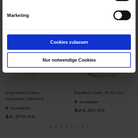
we think you’ll like these
Marketing
Cookies zulassen
Nur notwendige Cookies
Dog Great Dane,
Purified Love, H 36 Cm
Coloured, Without ...
Available
Available
$24,511.00
$4,370.00