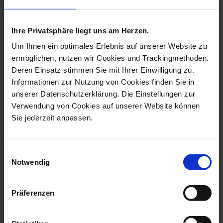
more products from the tree
decoration collection
Ihre Privatsphäre liegt uns am Herzen.
Um Ihnen ein optimales Erlebnis auf unserer Website zu
ermöglichen, nutzen wir Cookies und Trackingmethoden.
Deren Einsatz stimmen Sie mit Ihrer Einwilligung zu.
Informationen zur Nutzung von Cookies finden Sie in
unserer Datenschutzerklärung. Die Einstellungen zur
Verwendung von Cookies auf unserer Website können
Sie jederzeit anpassen.
Einwilligungsauswahl
Bell, Holly, Coloured And
Ornament, Guardian
Notwendig
Gold, Go...
Angel, White, H...
Available
Available
Präferenzen
$343.00
$82.00