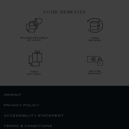
YOUR BENEFITS
packed securely
free
by hand
return
secure
free
payment
gift box
imprint
privacy policy
accessibility statement
terms & conditions