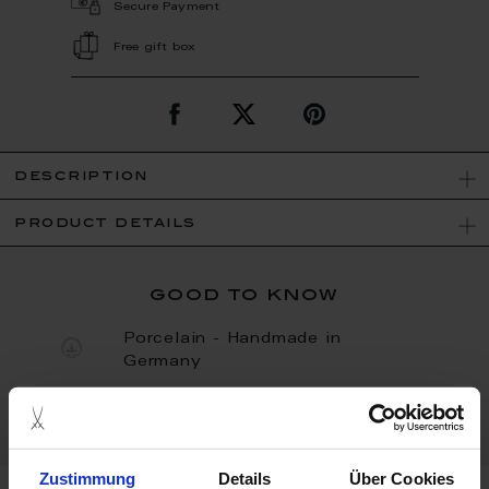
Secure Payment
Free gift box
description
product details
good to know
Porcelain - Handmade in
Germany
Bisque
Zustimmung
Details
Über Cookies