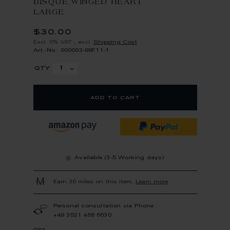
BISQUE WINGED HEART
LARGE
$30.00
Excl. 0% VAT
,
excl.
Shipping Cost
Art.-No.: 000003-98F11-1
qty
add to cart
Available (3-5 Working days)
Earn 30 miles on this item.
Learn more
Personal consultation via Phone
+49 3521 468 6630