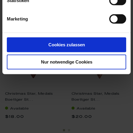
Statistiken
we think you’ll like these
Marketing
Cookies zulassen
Nur notwendige Cookies
Christmas Star, Medals
Christmas Star, Medals
Boettger St...
Boettger St...
Available
Available
$18.00
$20.00