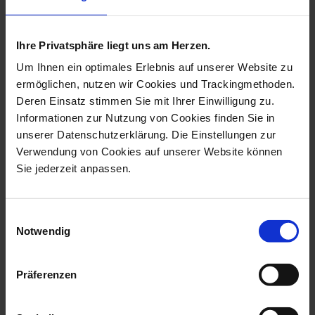
more products from the easter
eggs collection
Ihre Privatsphäre liegt uns am Herzen.
Um Ihnen ein optimales Erlebnis auf unserer Website zu
new
ermöglichen, nutzen wir Cookies und Trackingmethoden.
Deren Einsatz stimmen Sie mit Ihrer Einwilligung zu.
Informationen zur Nutzung von Cookies finden Sie in
unserer Datenschutzerklärung. Die Einstellungen zur
Verwendung von Cookies auf unserer Website können
Sie jederzeit anpassen.
Einwilligungsauswahl
Easter Egg, Butterfly,
Easter Egg, Newness, H
Notwendig
Gold, H 5 C...
5 Cm
Available
Available
Präferenzen
$82.00
$281.00