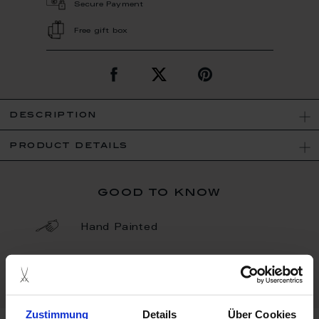
Secure Payment
Free gift box
description
product details
good to know
Hand Painted
Porcelain - Handmade in
Germany
Zustimmung
Details
Über Cookies