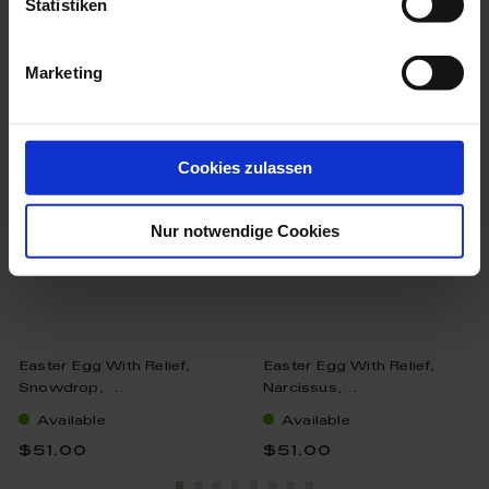
Statistiken
Marketing
we think you’ll like these
Cookies zulassen
Nur notwendige Cookies
Easter Egg With Relief,
Easter Egg With Relief,
Snowdrop, ...
Narcissus,...
Available
Available
$51.00
$51.00