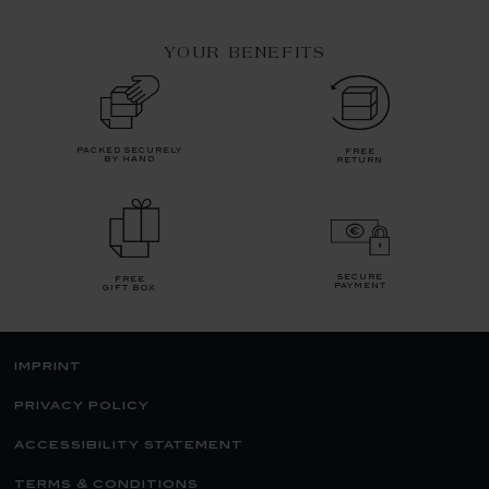
YOUR BENEFITS
packed securely
free
by hand
return
secure
free
payment
gift box
imprint
privacy policy
accessibility statement
terms & conditions