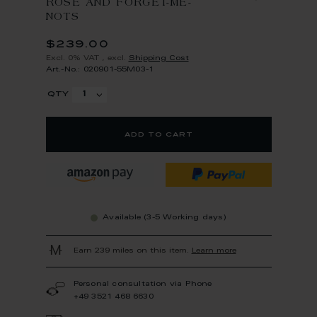
ROSE AND FORGET-ME-
NOTS
$239.00
Excl. 0% VAT
,
excl.
Shipping Cost
Art.-No.: 020901-55M03-1
qty
add to cart
Available (3-5 Working days)
Earn 239 miles on this item.
Learn more
Personal consultation via Phone
+49 3521 468 6630