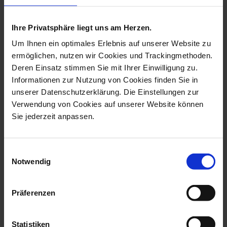
more products from the easter
eggs collection
Ihre Privatsphäre liegt uns am Herzen.
new
Um Ihnen ein optimales Erlebnis auf unserer Website zu
ermöglichen, nutzen wir Cookies und Trackingmethoden.
Deren Einsatz stimmen Sie mit Ihrer Einwilligung zu.
Informationen zur Nutzung von Cookies finden Sie in
unserer Datenschutzerklärung. Die Einstellungen zur
Verwendung von Cookies auf unserer Website können
Sie jederzeit anpassen.
Einwilligungsauswahl
Easter Egg, Butterfly,
Easter Egg, Newness, H
Notwendig
Gold, H 5 C...
5 Cm
Available
Available
Präferenzen
$82.00
$281.00
Statistiken