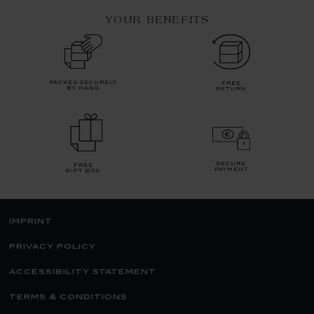
YOUR BENEFITS
packed securely
free
by hand
return
secure
free
payment
gift box
imprint
privacy policy
accessibility statement
terms & conditions