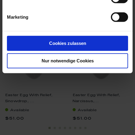
we think you’ll like these
Marketing
Cookies zulassen
Nur notwendige Cookies
Easter Egg With Relief,
Easter Egg With Relief,
Snowdrop, ...
Narcissus,...
Available
Available
$51.00
$51.00