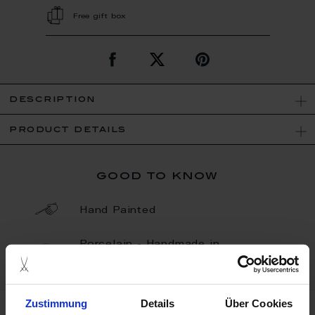
Free gift box
description
product details
good to know
Hand Painted
Porcelain - Handmade in
Germany
Zustimmung
Details
Über Cookies