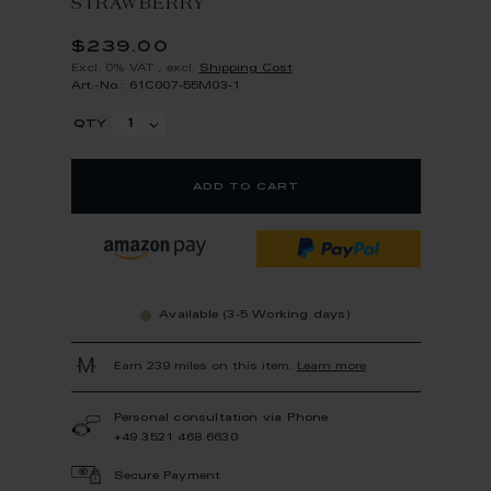
STRAWBERRY
$239.00
Excl. 0% VAT
,
excl.
Shipping Cost
Art.-No.: 61C007-55M03-1
qty
add to cart
Available (3-5 Working days)
Earn 239 miles on this item.
Learn more
Personal consultation via Phone
+49 3521 468 6630
Secure Payment