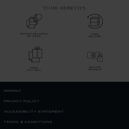
YOUR BENEFITS
packed securely
free
by hand
return
secure
free
payment
gift box
imprint
privacy policy
accessibility statement
terms & conditions