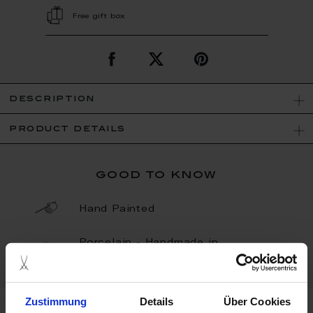
Free gift box
description
product details
good to know
Hand Painted
Porcelain - Handmade in
Germany
Zustimmung
Details
Über Cookies