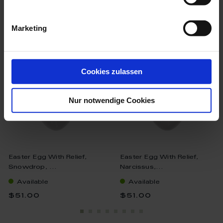
we think you’ll like these
Marketing
Cookies zulassen
Nur notwendige Cookies
Easter Egg With Relief,
Easter Egg With Relief,
Snowdrop, ...
Narcissus,...
Available
Available
$51.00
$51.00