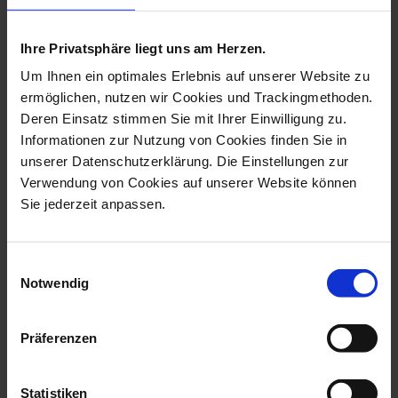
more products from the easter
eggs collection
Ihre Privatsphäre liegt uns am Herzen.
new
Um Ihnen ein optimales Erlebnis auf unserer Website zu
ermöglichen, nutzen wir Cookies und Trackingmethoden.
Deren Einsatz stimmen Sie mit Ihrer Einwilligung zu.
Informationen zur Nutzung von Cookies finden Sie in
unserer Datenschutzerklärung. Die Einstellungen zur
Verwendung von Cookies auf unserer Website können
Sie jederzeit anpassen.
Einwilligungsauswahl
Easter Egg, Butterfly,
Easter Egg, Newness, H
Notwendig
Gold, H 5 C...
5 Cm
Available
Available
Präferenzen
$82.00
$281.00
Statistiken