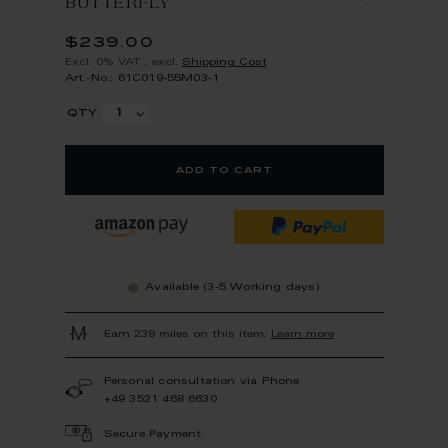
BUTTERFLY
$239.00
Excl. 0% VAT
,
excl.
Shipping Cost
Art.-No.: 61C019-55M03-1
qty
add to cart
Available (3-5 Working days)
Earn 239 miles on this item.
Learn more
Personal consultation via Phone
+49 3521 468 6630
Secure Payment