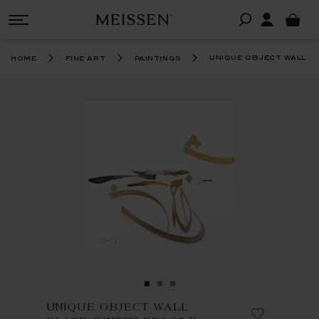
unique object wall pl
home
fine art
paintings
UNIQUE OBJECT WALL