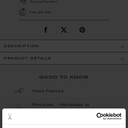
Secure Payment
Free gift box
description
product details
good to know
Hand Painted
Porcelain - Handmade in
Germany
Unique