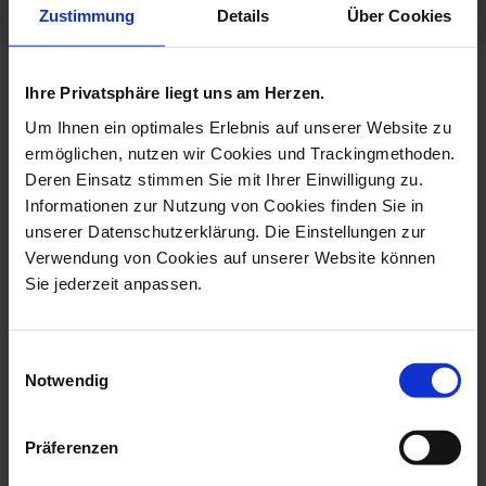
Zustimmung
Details
Über Cookies
more products from the unique
Ihre Privatsphäre liegt uns am Herzen.
pieces collection
Um Ihnen ein optimales Erlebnis auf unserer Website zu
ermöglichen, nutzen wir Cookies und Trackingmethoden.
Deren Einsatz stimmen Sie mit Ihrer Einwilligung zu.
Informationen zur Nutzung von Cookies finden Sie in
unserer Datenschutzerklärung. Die Einstellungen zur
Verwendung von Cookies auf unserer Website können
Sie jederzeit anpassen.
Einwilligungsauswahl
Notwendig
Wall Picture Unique
Wall Painting 7 Graces,
Object Love St...
Unique Pie...
Präferenzen
Available
Available