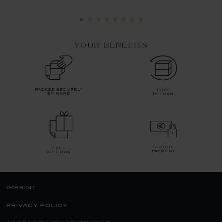
YOUR BENEFITS
packed securely
free
by hand
return
secure
free
payment
gift box
imprint
privacy policy