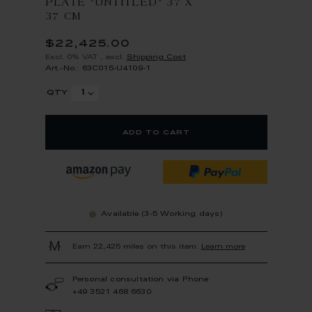
PLATE "UNTITLED" 37 X
37 CM
$22,425.00
Excl. 0% VAT
,
excl.
Shipping Cost
Art.-No.: 63C015-U4109-1
qty
add to cart
Available (3-5 Working days)
Earn 22,425 miles on this item.
Learn more
Personal consultation via Phone
+49 3521 468 6630