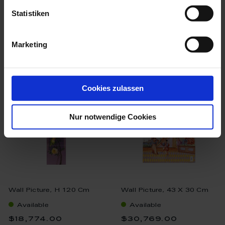
$19,817.00
$22,425.00
Statistiken
Marketing
we think you’ll like these
Cookies zulassen
Nur notwendige Cookies
Wall Picture, H 120 Cm
Wall Picture, 43 X 30 Cm
Available
Available
$18,774.00
$30,769.00