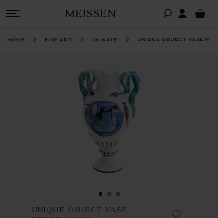
unique object vase me
home
fine art
unikate
UNIQUE OBJECT VASE