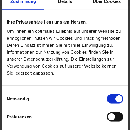
Zustimmung
Details
Über Cookies
more products from the unique
Ihre Privatsphäre liegt uns am Herzen.
pieces collection
Um Ihnen ein optimales Erlebnis auf unserer Website zu
ermöglichen, nutzen wir Cookies und Trackingmethoden.
Deren Einsatz stimmen Sie mit Ihrer Einwilligung zu.
Informationen zur Nutzung von Cookies finden Sie in
unserer Datenschutzerklärung. Die Einstellungen zur
Verwendung von Cookies auf unserer Website können
Sie jederzeit anpassen.
Einwilligungsauswahl
Notwendig
Wall Picture Unique
Wall Painting 7 Graces,
Object Love St...
Unique Pie...
Präferenzen
Available
Available
$19,817.00
$22,425.00