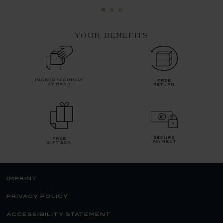
YOUR BENEFITS
packed securely
free
by hand
return
secure
free
payment
gift box
imprint
privacy policy
accessibility statement