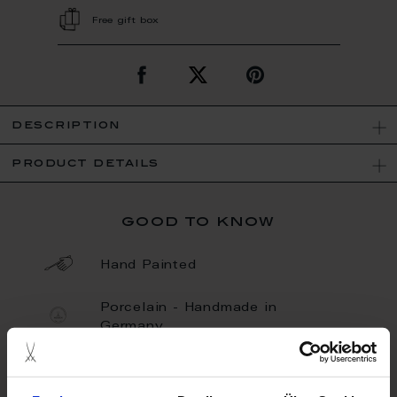
Free gift box
description
product details
good to know
Hand Painted
Porcelain - Handmade in
Germany
Unique