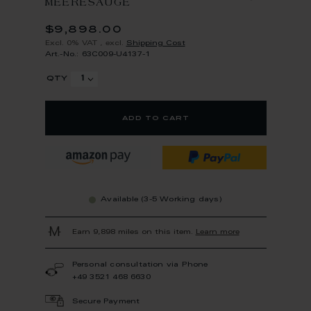
MEERESAUGE
$9,898.00
Excl. 0% VAT
,
excl.
Shipping Cost
Art.-No.: 63C009-U4137-1
qty
add to cart
Available (3-5 Working days)
Earn 9,898 miles on this item.
Learn more
Personal consultation via Phone
+49 3521 468 6630
Secure Payment