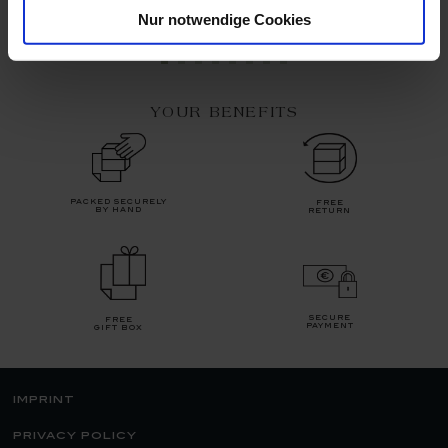
$29,204.00
$57,365.00
Nur notwendige Cookies
YOUR BENEFITS
packed securely
free
by hand
return
secure
free
payment
gift box
imprint
privacy policy