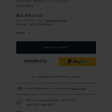
GOTZKOWSKY, 2 LITTLE
PLATES
$3,953.00
Excl. 0% VAT
,
excl.
Shipping Cost
Art.-No.: 65C028-C0804-1
qty
add to cart
Available (3-5 Working days)
Earn 3,953 miles on this item.
Learn more
Personal consultation via Phone
+49 3521 468 6630