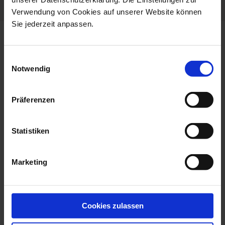
Verwendung von Cookies auf unserer Website können
Sie jederzeit anpassen.
more products from the
antemann collection
Einwilligungsauswahl
Notwendig
Präferenzen
Statistiken
Marketing
Flora, ANTEMANN
Trifle, ANTEMANN
DREAMS Collection,...
DREAMS Collection...
Cookies zulassen
Available
Available