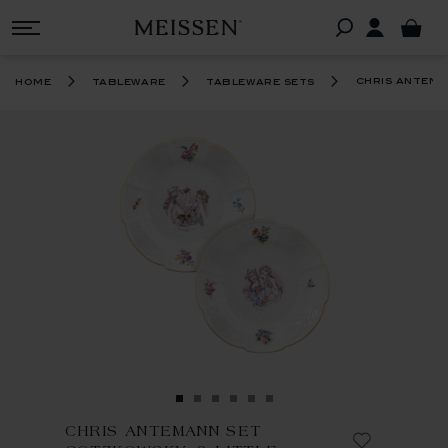
chris antema
home
tableware
tableware sets
CHRIS ANTEMANN SET