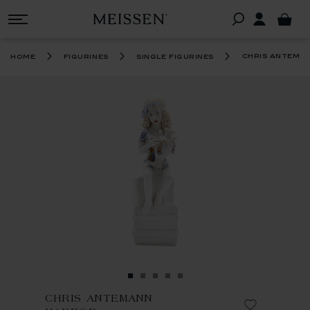
chris antema
home
figurines
single figurines
CHRIS ANTEMANN