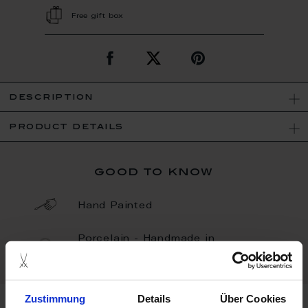
Free gift box
description
product details
good to know
Hand Painted
Porcelain - Handmade in
Germany
Zustimmung
Details
Über Cookies