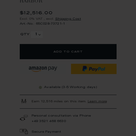
HARBOR
$12,516.00
Excl. 0% VAT
,
excl.
Shipping Cost
Art.-No.: 65C028-73721-1
qty
add to cart
Available (3-5 Working days)
Earn 12,516 miles on this item.
Learn more
Personal consultation via Phone
+49 3521 468 6630
Secure Payment