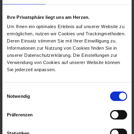
more products from the
antemann collection
Ihre Privatsphäre liegt uns am Herzen.
Um Ihnen ein optimales Erlebnis auf unserer Website zu
ermöglichen, nutzen wir Cookies und Trackingmethoden.
Deren Einsatz stimmen Sie mit Ihrer Einwilligung zu.
Informationen zur Nutzung von Cookies finden Sie in
unserer Datenschutzerklärung. Die Einstellungen zur
Verwendung von Cookies auf unserer Website können
Sie jederzeit anpassen.
Einwilligungsauswahl
Flora, ANTEMANN
Set Gotzkowsky 2 Little
Notwendig
DREAMS Collection,...
Plates, AN...
Available
Available
$29,204.00
$3,953.00
Präferenzen
Statistiken