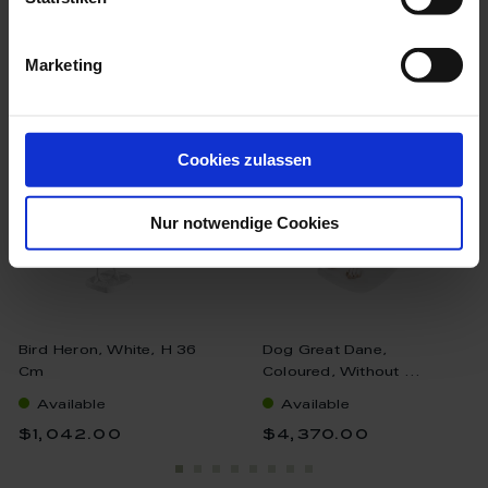
we think you’ll like these
Marketing
Cookies zulassen
Nur notwendige Cookies
Bird Heron, White, H 36
Dog Great Dane,
Cm
Coloured, Without ...
Available
Available
$1,042.00
$4,370.00