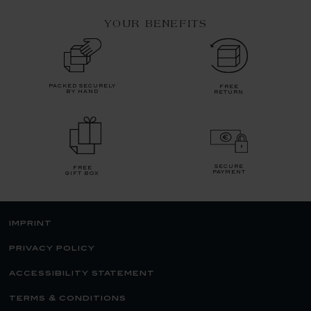
YOUR BENEFITS
packed securely
free
by hand
return
secure
free
payment
gift box
imprint
privacy policy
accessibility statement
terms & conditions