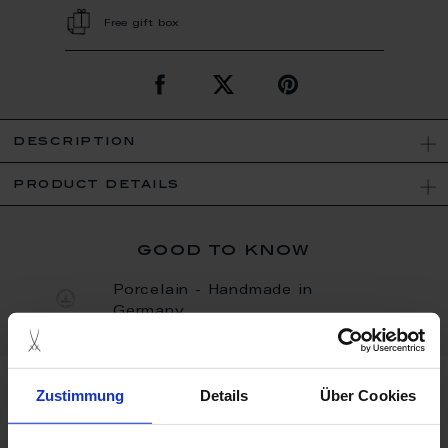
Free gift box
description
product details
good to know
Porcelain - Handmade in
Germany
Zustimmung
Details
Über Cookies
more products from the
cosmopolitan mesh collection