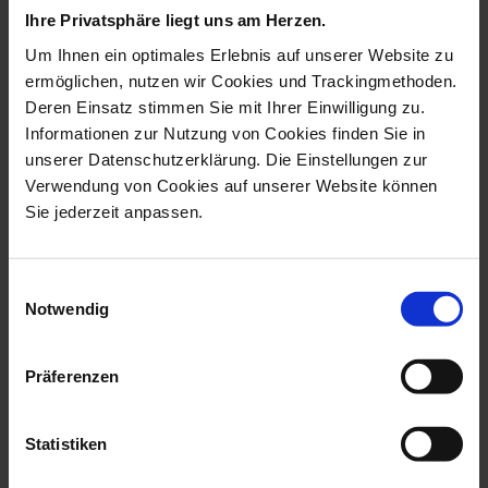
Ihre Privatsphäre liegt uns am Herzen.
Um Ihnen ein optimales Erlebnis auf unserer Website zu
ermöglichen, nutzen wir Cookies und Trackingmethoden.
Deren Einsatz stimmen Sie mit Ihrer Einwilligung zu.
Informationen zur Nutzung von Cookies finden Sie in
unserer Datenschutzerklärung. Die Einstellungen zur
Verwendung von Cookies auf unserer Website können
Sie jederzeit anpassen.
Dinner Plate, Small,
Starter- And Dessert
Einwilligungsauswahl
Shape MEISSEN...
Plate, Shape ...
Notwendig
Available
Available
$239.00
$197.00
Präferenzen
Statistiken
we think you’ll like these