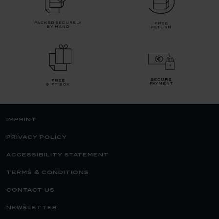
packed securely
free
by hand
return
secure
free
payment
gift box
imprint
privacy policy
accessibility statement
terms & conditions
contact us
newsletter