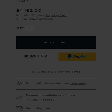
LAMP
$4,162.00
Excl. 0% VAT
,
excl.
Shipping Cost
Art.-No.: 79A129-50M68-1
qty
add to cart
Available (3-5 Working days)
Earn 4,162 miles on this item.
Learn more
Personal consultation via Phone
+49 3521 468 6630
Secure Payment