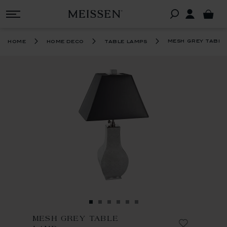
mesh grey table
home
home deco
table lamps
MESH GREY TABLE