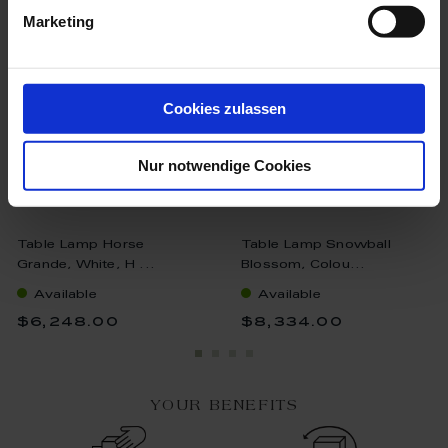
Marketing
Cookies zulassen
Nur notwendige Cookies
Table Lamp Horse
Table Lamp Snowball
Grande, White, H ...
Blossom, Colou...
Available
Available
$6,248.00
$8,334.00
YOUR BENEFITS