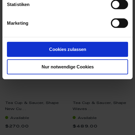
Statistiken
we think you’ll like these
Marketing
Cookies zulassen
Nur notwendige Cookies
Tea Cup & Saucer, Shape
Tea Cup & Saucer, Shape
New Cu...
Waves ...
Available
Available
$270.00
$489.00