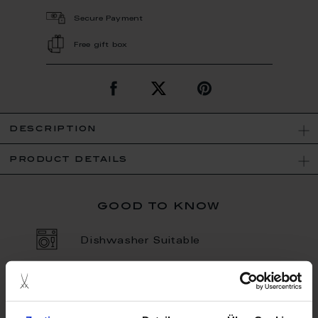
Secure Payment
Free gift box
description
product details
good to know
Dishwasher Suitable
Porcelain - Handmade in
Germany