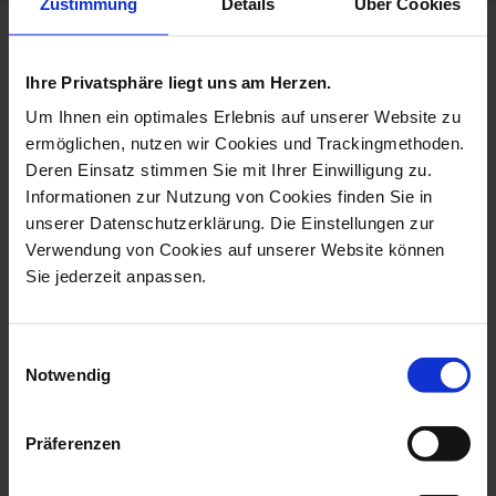
Zustimmung
Details
Über Cookies
more products from the
cosmopolitan mesh collection
Ihre Privatsphäre liegt uns am Herzen.
Um Ihnen ein optimales Erlebnis auf unserer Website zu
ermöglichen, nutzen wir Cookies und Trackingmethoden.
Deren Einsatz stimmen Sie mit Ihrer Einwilligung zu.
Informationen zur Nutzung von Cookies finden Sie in
unserer Datenschutzerklärung. Die Einstellungen zur
Verwendung von Cookies auf unserer Website können
Sie jederzeit anpassen.
Einwilligungsauswahl
Notwendig
Dinner Plate, Small,
Starter- And Dessert
Shape MEISSEN...
Plate, Shape ...
Available
Available
Präferenzen
$239.00
$197.00