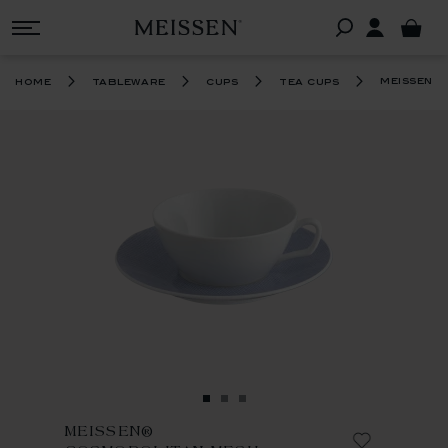
®
meissen
c
home
tableware
cups
tea cups
MEISSEN®