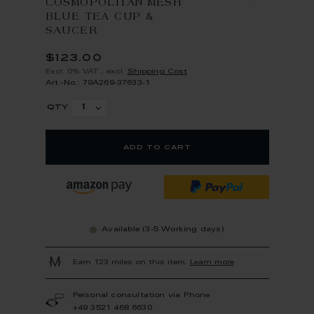
COSMOPOLITAN MESH
BLUE TEA CUP &
SAUCER
$123.00
Excl. 0% VAT
,
excl.
Shipping Cost
Art.-No.: 79A269-37633-1
qty
add to cart
Available (3-5 Working days)
Earn 123 miles on this item.
Learn more
Personal consultation via Phone
+49 3521 468 6630