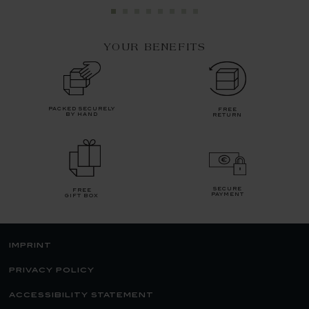
YOUR BENEFITS
packed securely
free
by hand
return
secure
free
payment
gift box
imprint
privacy policy
accessibility statement