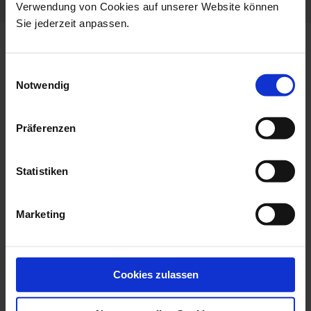
Verwendung von Cookies auf unserer Website können
Sie jederzeit anpassen.
more products from the
cosmopolitan mesh collection
Einwilligungsauswahl
Notwendig
Präferenzen
Statistiken
Marketing
Dinner Plate, Small,
Starter- And Dessert
Shape MEISSEN...
Plate, Shape ...
Cookies zulassen
Available
Available