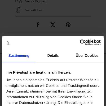
Secure Payment
Free gift box
description
product details
Zustimmung
Details
Über Cookies
good to know
Ihre Privatsphäre liegt uns am Herzen.
Rinsing by Hand
Um Ihnen ein optimales Erlebnis auf unserer Website zu
ermöglichen, nutzen wir Cookies und Trackingmethoden.
Not Microwave Suitable
Deren Einsatz stimmen Sie mit Ihrer Einwilligung zu.
Informationen zur Nutzung von Cookies finden Sie in
Porcelain - Handmade in
unserer Datenschutzerklärung. Die Einstellungen zur
Germany