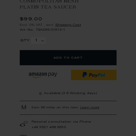
COSMOPOLITAN MESH
PLATIN TEA SAUCER
$99.00
Excl. 0% VAT
,
excl.
Shipping Cost
Art.-No.: 79A265-37613-1
qty
add to cart
Available (3-5 Working days)
Earn 99 miles on this item.
Learn more
Personal consultation via Phone
+49 3521 468 6630