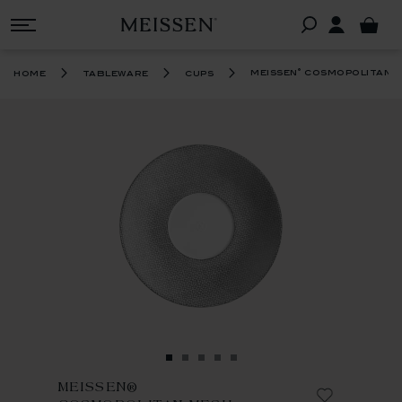
®
meissen
cosmopolitan m
home
tableware
cups
MEISSEN®