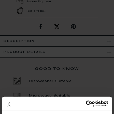
Secure Payment
Free gift box
description
product details
good to know
Dishwasher Suitable
Microwave Suitable
Porcelain - Handmade in
Germany