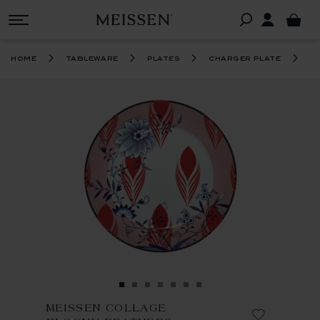
m
home
tableware
plates
charger plate
MEISSEN COLLAGE