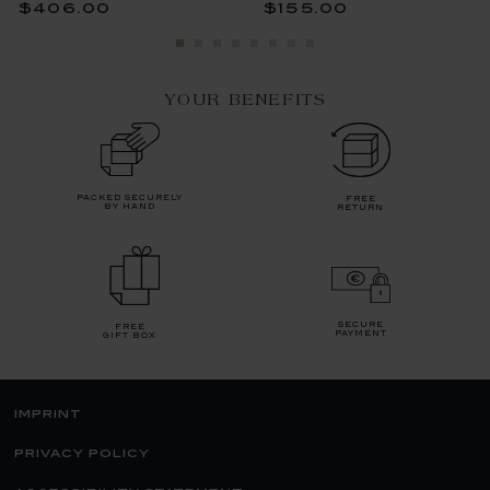
$406.00
$155.00
YOUR BENEFITS
packed securely
free
by hand
return
secure
free
payment
gift box
imprint
privacy policy