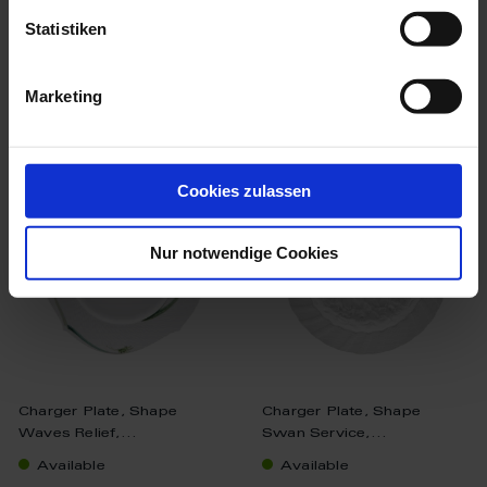
$197.00
$93.00
Statistiken
Marketing
we think you’ll like these
Cookies zulassen
Nur notwendige Cookies
Charger Plate, Shape
Charger Plate, Shape
Waves Relief,...
Swan Service,...
Available
Available