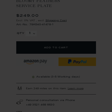
BLOOMY FEATHERS
SERVICE PLATE
$249.00
Excl. 0% VAT
,
excl.
Shipping Cost
Art.-No.: 79A540-41478-1
qty
add to cart
Available (3-5 Working days)
Earn 249 miles on this item.
Learn more
Personal consultation via Phone
+49 3521 468 6630