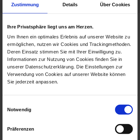
Zustimmung
Details
Über Cookies
more products from the no 41
Ihre Privatsphäre liegt uns am Herzen.
meissen collage collection
Um Ihnen ein optimales Erlebnis auf unserer Website zu
ermöglichen, nutzen wir Cookies und Trackingmethoden.
Deren Einsatz stimmen Sie mit Ihrer Einwilligung zu.
Informationen zur Nutzung von Cookies finden Sie in
unserer Datenschutzerklärung. Die Einstellungen zur
Verwendung von Cookies auf unserer Website können
Sie jederzeit anpassen.
Einwilligungsauswahl
Notwendig
Cappuccino Cup &
Bread- And Butter Plate,
Saucer, MEISS...
Shape No ...
Präferenzen
Available
Available