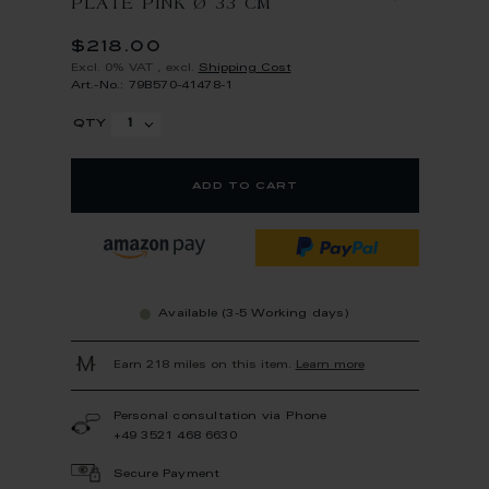
PLATE PINK Ø 33 CM
$218.00
Excl. 0% VAT
,
excl.
Shipping Cost
Art.-No.: 79B570-41478-1
qty
add to cart
Available (3-5 Working days)
Earn 218 miles on this item.
Learn more
Personal consultation via Phone
+49 3521 468 6630
Secure Payment