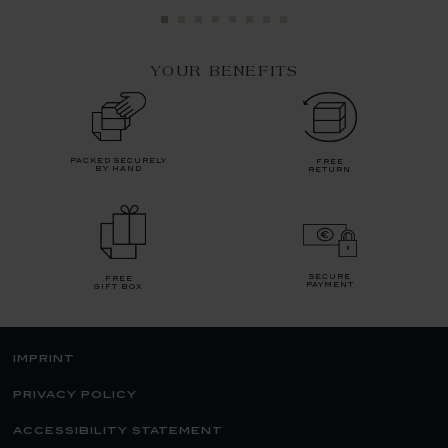
YOUR BENEFITS
packed securely
free
by hand
return
secure
free
payment
gift box
imprint
privacy policy
accessibility statement