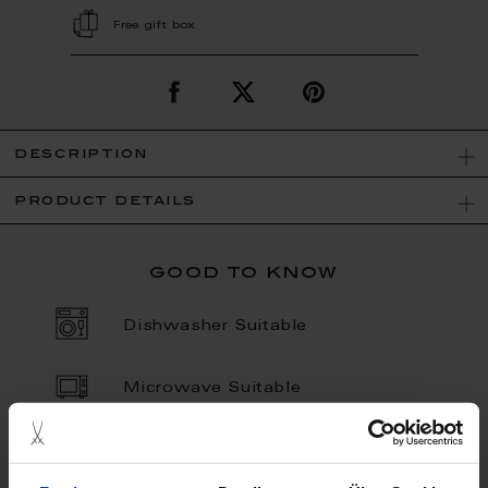
Free gift box
description
product details
good to know
Dishwasher Suitable
Microwave Suitable
Porcelain - Handmade in
Germany