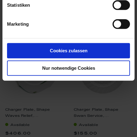
Statistiken
Marketing
we think you’ll like these
Cookies zulassen
Nur notwendige Cookies
Charger Plate, Shape
Charger Plate, Shape
Waves Relief,...
Swan Service,...
Available
Available
$406.00
$155.00