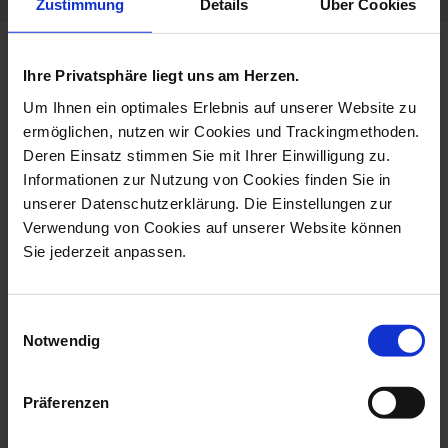
Zustimmung
Details
Über Cookies
more products from the no 41
Ihre Privatsphäre liegt uns am Herzen.
the original collection
Um Ihnen ein optimales Erlebnis auf unserer Website zu
ermöglichen, nutzen wir Cookies und Trackingmethoden.
Deren Einsatz stimmen Sie mit Ihrer Einwilligung zu.
Informationen zur Nutzung von Cookies finden Sie in
unserer Datenschutzerklärung. Die Einstellungen zur
Verwendung von Cookies auf unserer Website können
Sie jederzeit anpassen.
Einwilligungsauswahl
Notwendig
Mug, The Original, Red, V
Espresso Cup & Saucer,
0,25 L
The Ori...
Präferenzen
Available
Available
$135.00
$119.00