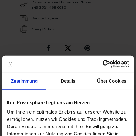
Personal consultation via Phone
+49 3521 468 6630
Secure Payment
Free gift box
description
product details
Zustimmung
Details
Über Cookies
good to know
Ihre Privatsphäre liegt uns am Herzen.
Um Ihnen ein optimales Erlebnis auf unserer Website zu
Dishwasher Suitable
ermöglichen, nutzen wir Cookies und Trackingmethoden.
Deren Einsatz stimmen Sie mit Ihrer Einwilligung zu.
Microwave Suitable
Informationen zur Nutzung von Cookies finden Sie in