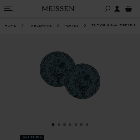
the original bread pla
home
tableware
plates
set price