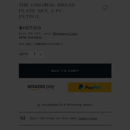
THE ORIGINAL BREAD
PLATE SET, 2-PC,
PETROL
$107.00
Excl. 0% VAT
,
excl.
Shipping Cost
14% saved
Art.-No.: 79B560-C4146-1
qty
add to cart
Available (3-5 Working days)
Earn 107 miles on this item.
Learn more