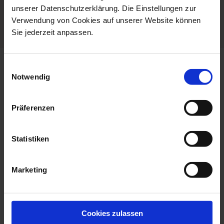
unserer Datenschutzerklärung. Die Einstellungen zur
Porcelain - Handmade in
Verwendung von Cookies auf unserer Website können
Germany
Sie jederzeit anpassen.
Einwilligungsauswahl
more products from the no 41
Notwendig
the original collection
Präferenzen
Statistiken
Marketing
Cookies zulassen
Mug, The Original, Red, V
Espresso Cup & Saucer,