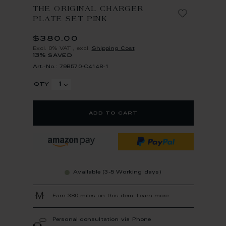
THE ORIGINAL CHARGER
PLATE SET PINK
$380.00
Excl. 0% VAT
,
excl.
Shipping Cost
13% saved
Art.-No.: 79B570-C4148-1
qty
add to cart
Available (3-5 Working days)
Earn 380 miles on this item.
Learn more
Personal consultation via Phone