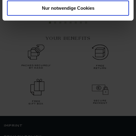
Available
Available
Nur notwendige Cookies
$135.00
$119.00
YOUR BENEFITS
packed securely
free
by hand
return
secure
free
payment
gift box
imprint