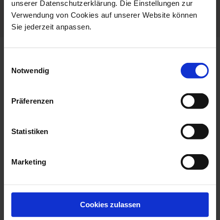
unserer Datenschutzerklärung. Die Einstellungen zur
Porcelain - Handmade in
Verwendung von Cookies auf unserer Website können
Germany
Sie jederzeit anpassen.
more products from the no 41
Einwilligungsauswahl
the original collection
Notwendig
Präferenzen
Statistiken
Marketing
Mug, The Original, Red, V
Cookies zulassen
Espresso Cup & Saucer,
0,25 L
The Ori...