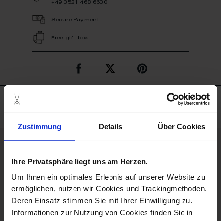
+49 3521 468 6630
Secure Payment
Free gift box
description
product details
Zustimmung
Details
Über Cookies
good to know
Ihre Privatsphäre liegt uns am Herzen.
Dishwasher Suitable
Um Ihnen ein optimales Erlebnis auf unserer Website zu
ermöglichen, nutzen wir Cookies und Trackingmethoden.
Deren Einsatz stimmen Sie mit Ihrer Einwilligung zu.
Microwave Suitable
Informationen zur Nutzung von Cookies finden Sie in