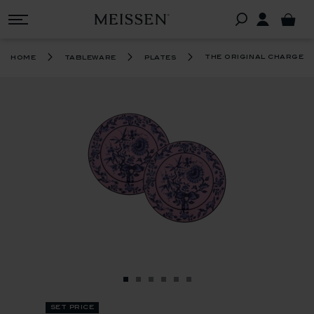
the original charger 
home
tableware
plates
set price