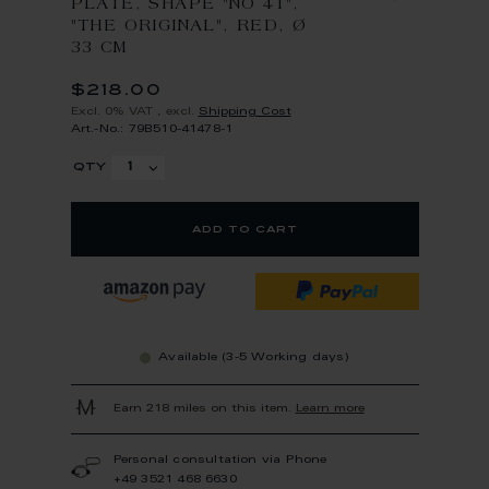
PLATE, SHAPE "NO 41",
"THE ORIGINAL", RED, Ø
33 CM
$218.00
Excl. 0% VAT
,
excl.
Shipping Cost
Art.-No.: 79B510-41478-1
qty
add to cart
Available (3-5 Working days)
Earn 218 miles on this item.
Learn more
Personal consultation via Phone
+49 3521 468 6630