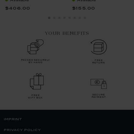
Available
Available
$406.00
$155.00
YOUR BENEFITS
packed securely
free
by hand
return
secure
free
payment
gift box
imprint
privacy policy