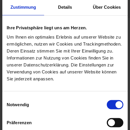
Germany
Zustimmung
Details
Über Cookies
Ihre Privatsphäre liegt uns am Herzen.
more products from the no 41
Um Ihnen ein optimales Erlebnis auf unserer Website zu
the original collection
ermöglichen, nutzen wir Cookies und Trackingmethoden.
Deren Einsatz stimmen Sie mit Ihrer Einwilligung zu.
Informationen zur Nutzung von Cookies finden Sie in
unserer Datenschutzerklärung. Die Einstellungen zur
Verwendung von Cookies auf unserer Website können
Sie jederzeit anpassen.
Einwilligungsauswahl
Notwendig
Mug, The Original, Red, V
Espresso Cup & Saucer,
Präferenzen
0,25 L
The Ori...