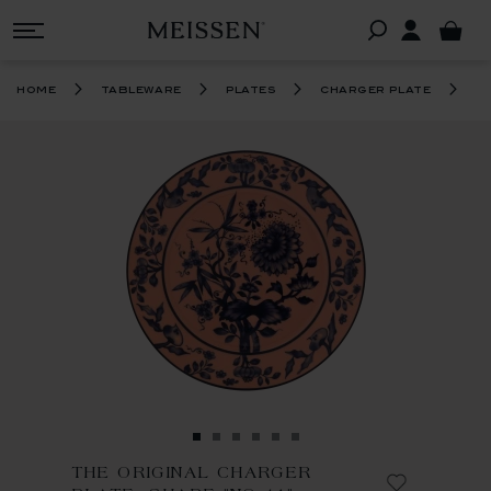
th
home
tableware
plates
charger plate
THE ORIGINAL CHARGER