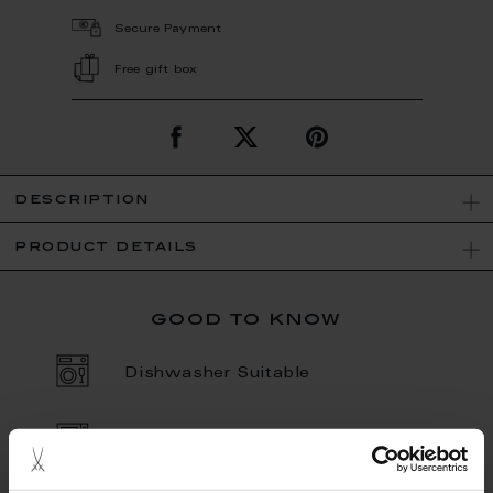
Secure Payment
Free gift box
description
product details
good to know
Dishwasher Suitable
Microwave Suitable
Porcelain - Handmade in