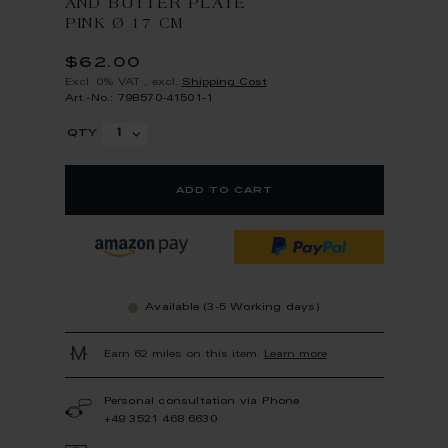
AND BUTTER PLATE
PINK Ø 17 CM
$62.00
Excl. 0% VAT
,
excl.
Shipping Cost
Art.-No.: 79B570-41501-1
qty
add to cart
Available (3-5 Working days)
Earn 62 miles on this item.
Learn more
Personal consultation via Phone
+49 3521 468 6630