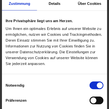
Zustimmung
Details
Über Cookies
more products from the no 41
Ihre Privatsphäre liegt uns am Herzen.
the original collection
Um Ihnen ein optimales Erlebnis auf unserer Website zu
ermöglichen, nutzen wir Cookies und Trackingmethoden.
Deren Einsatz stimmen Sie mit Ihrer Einwilligung zu.
Informationen zur Nutzung von Cookies finden Sie in
unserer Datenschutzerklärung. Die Einstellungen zur
Verwendung von Cookies auf unserer Website können
Sie jederzeit anpassen.
Einwilligungsauswahl
Notwendig
Mug, The Original, Red, V
Espresso Cup & Saucer,
0,25 L
The Ori...
Präferenzen
Available
Available