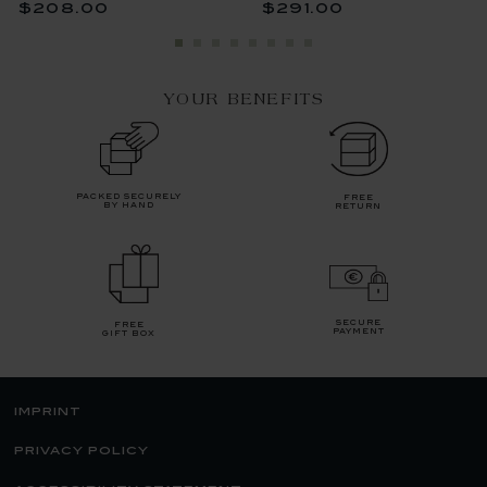
$208.00
$291.00
YOUR BENEFITS
packed securely
free
by hand
return
secure
free
payment
gift box
imprint
privacy policy