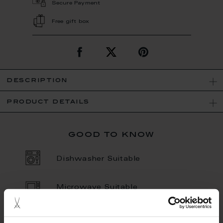
Secure Payment
Free gift box
description
product details
good to know
Dishwasher Suitable
Microwave Suitable
Porcelain - Handmade in
Germany