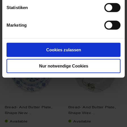
$135.00
$119.00
Statistiken
Marketing
we think you’ll like these
Cookies zulassen
Nur notwendige Cookies
Bread- And Butter Plate,
Bread- And Butter Plate,
Shape New...
Shape Wav...
Available
Available