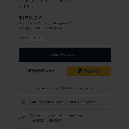
CUP & SAUCER PINK V
0,15 L
$150.00
Excl. 0% VAT
,
excl.
Shipping Cost
Art.-No.: 79B570-36582-1
qty
add to cart
Available (3-5 Working days)
Earn 150 miles on this item.
Learn more
Personal consultation via Phone
+49 3521 468 6630