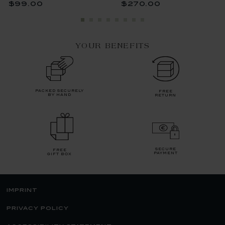
$99.00
$270.00
YOUR BENEFITS
packed securely
free
by hand
return
secure
free
payment
gift box
imprint
privacy policy