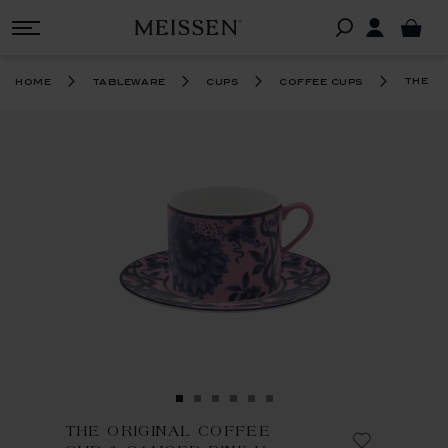
the or
home
tableware
cups
coffee cups
THE ORIGINAL COFFEE