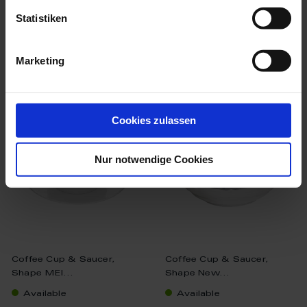
$135.00
$119.00
Statistiken
Marketing
we think you’ll like these
Cookies zulassen
Nur notwendige Cookies
Coffee Cup & Saucer,
Coffee Cup & Saucer,
Shape MEI...
Shape New...
Available
Available