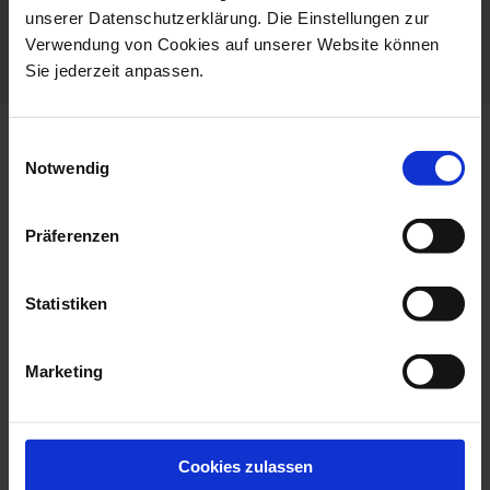
unserer Datenschutzerklärung. Die Einstellungen zur
Porcelain - Handmade in
Verwendung von Cookies auf unserer Website können
Germany
Sie jederzeit anpassen.
Einwilligungsauswahl
more products from the no 41
Notwendig
the original collection
Präferenzen
Statistiken
Marketing
Cookies zulassen
Mug, The Original, Red, V
Espresso Cup & Saucer,