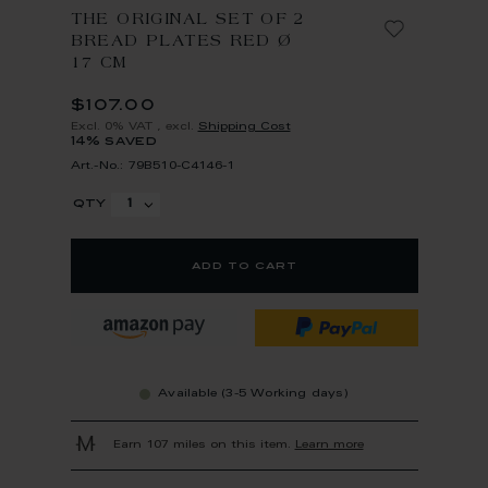
THE ORIGINAL SET OF 2
BREAD PLATES RED Ø
17 CM
$107.00
Excl. 0% VAT
,
excl.
Shipping Cost
14% saved
Art.-No.: 79B510-C4146-1
qty
add to cart
Available (3-5 Working days)
Earn 107 miles on this item.
Learn more