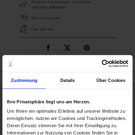
Personal consultation via Phone
+49 3521 468 6630
Secure Payment
Free gift box
description
product details
Zustimmung
Details
Über Cookies
good to know
Ihre Privatsphäre liegt uns am Herzen.
Um Ihnen ein optimales Erlebnis auf unserer Website zu
Dishwasher Suitable
ermöglichen, nutzen wir Cookies und Trackingmethoden.
Deren Einsatz stimmen Sie mit Ihrer Einwilligung zu.
Microwave Suitable
Informationen zur Nutzung von Cookies finden Sie in