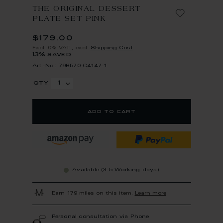
THE ORIGINAL DESSERT
PLATE SET PINK
$179.00
Excl. 0% VAT
,
excl.
Shipping Cost
13% saved
Art.-No.: 79B570-C4147-1
qty
add to cart
Available (3-5 Working days)
Earn 179 miles on this item.
Learn more
Personal consultation via Phone