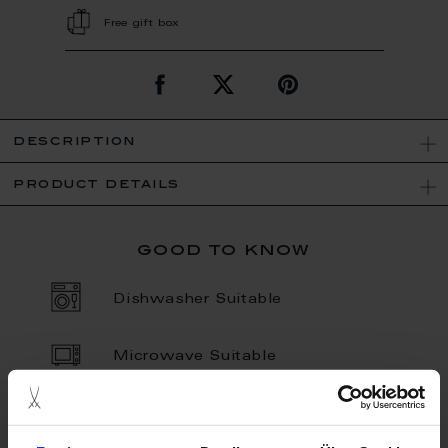
Free gift box
description
product details
good to know
Dishwasher Suitable
Microwave Suitable
Porcelain - Handmade in
Germany