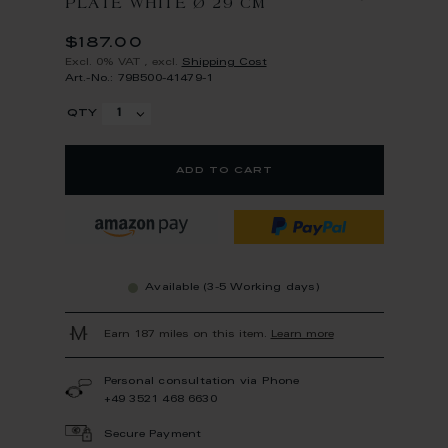
PLATE WHITE Ø 29 CM
$187.00
Excl. 0% VAT
,
excl.
Shipping Cost
Art.-No.: 79B500-41479-1
qty
add to cart
Available (3-5 Working days)
Earn 187 miles on this item.
Learn more
Personal consultation via Phone
+49 3521 468 6630
Secure Payment