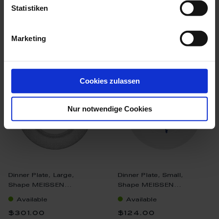
Statistiken
Marketing
we think you’ll like these
Cookies zulassen
Nur notwendige Cookies
Dinner Plate, Large,
Dinner Plate, Small,
Shape MEISSEN...
Shape MEISSEN...
Available
Available
$301.00
$124.00