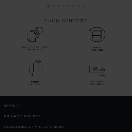
YOUR BENEFITS
packed securely
free
by hand
return
secure
free
payment
gift box
imprint
privacy policy
accessibility statement