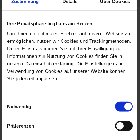
Zustimmung
Details
Über Cookies
more products from the no 41
Ihre Privatsphäre liegt uns am Herzen.
the original collection
Um Ihnen ein optimales Erlebnis auf unserer Website zu
ermöglichen, nutzen wir Cookies und Trackingmethoden.
Deren Einsatz stimmen Sie mit Ihrer Einwilligung zu.
Informationen zur Nutzung von Cookies finden Sie in
unserer Datenschutzerklärung. Die Einstellungen zur
Verwendung von Cookies auf unserer Website können
Sie jederzeit anpassen.
Einwilligungsauswahl
Notwendig
Mug, The Original, Red, V
Espresso Cup & Saucer,
0,25 L
The Ori...
Präferenzen
Available
Available
$135.00
$119.00