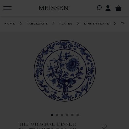
the 
home
tableware
plates
dinner plate
THE ORIGINAL DINNER