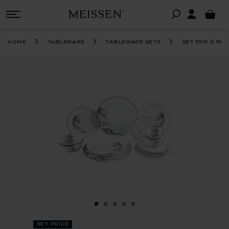
home
tableware
tableware sets
set for 2 pe
set price