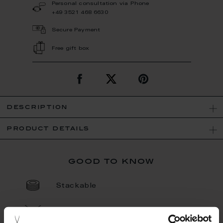
Personal consultation via Phone
+49 3521 468 6630
Secure Payment
Free gift box
description
product details
good to know
Stackable
Not Microwave Suitable