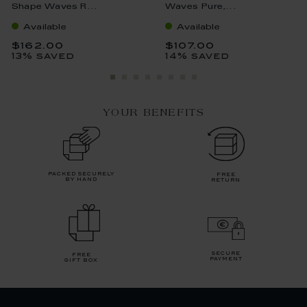
Shape Waves R...
Waves Pure,...
Available
Available
$162.00
$107.00
13% saved
14% saved
YOUR BENEFITS
packed securely
free
by hand
return
secure
free
payment
gift box