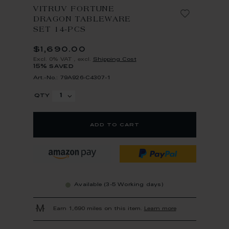
VITRUV FORTUNE
DRAGON TABLEWARE
SET 14-PCS
$1,690.00
Excl. 0% VAT
,
excl.
Shipping Cost
15% saved
Art.-No.: 79A926-C4307-1
qty
add to cart
Available (3-5 Working days)
Earn 1,690 miles on this item.
Learn more