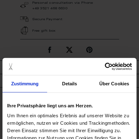
Personal consultation via Phone
+49 3521 468 6630
Secure Payment
Free gift box
description
product details
Zustimmung
Details
Über Cookies
good to know
Ihre Privatsphäre liegt uns am Herzen.
Um Ihnen ein optimales Erlebnis auf unserer Website zu
Dishwasher Suitable
ermöglichen, nutzen wir Cookies und Trackingmethoden.
Deren Einsatz stimmen Sie mit Ihrer Einwilligung zu.
Not Microwave Suitable
Informationen zur Nutzung von Cookies finden Sie in