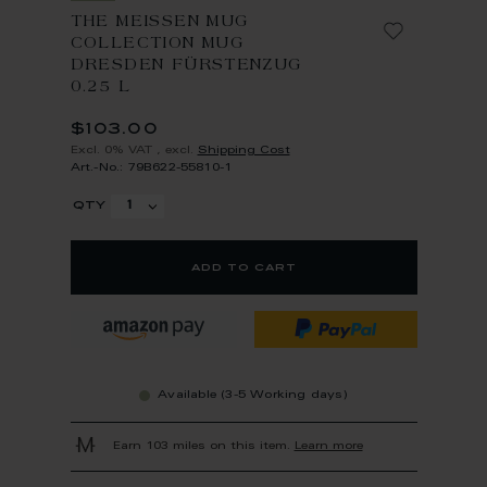
THE MEISSEN MUG
COLLECTION MUG
DRESDEN FÜRSTENZUG
0.25 L
$103.00
Excl. 0% VAT
,
excl.
Shipping Cost
Art.-No.: 79B622-55810-1
qty
add to cart
Available (3-5 Working days)
Earn 103 miles on this item.
Learn more