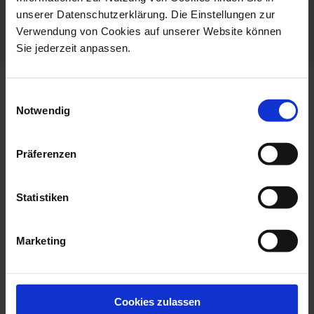
unserer Datenschutzerklärung. Die Einstellungen zur
Porcelain - Handmade in
Verwendung von Cookies auf unserer Website können
Germany
Sie jederzeit anpassen.
more products from the the
Einwilligungsauswahl
meissen mug collection
Notwendig
set price
Präferenzen
Statistiken
Marketing
Mug Set, 2-Pcs, Shape
Mug, Shape Berlin, Blue
Cookies zulassen
Berlin, Blue...
Onion, Whi...