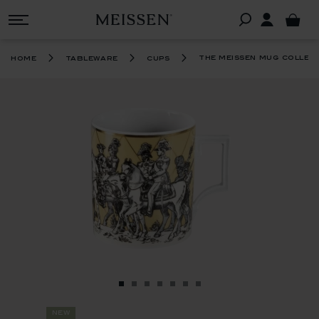
the meissen mug collec
home
tableware
cups
new