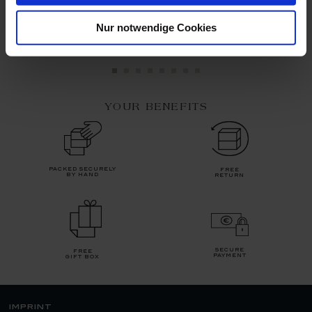
Available
Available
Nur notwendige Cookies
$324.00
$187.00
13% saved
YOUR BENEFITS
packed securely
free
by hand
return
secure
free
payment
gift box
imprint