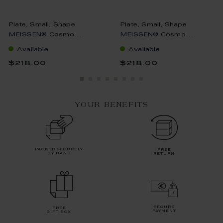
Plate, Small, Shape
Plate, Small, Shape
MEISSEN® Cosmo...
MEISSEN® Cosmo...
Available
Available
$218.00
$218.00
YOUR BENEFITS
packed securely
free
by hand
return
secure
free
payment
gift box