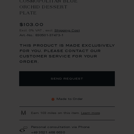
COSMOPOLITAN BLUE
ORCHID DESSERT
PLATE
$103.00
Excl. 0% VAT
,
excl.
Shipping Cost
Art.-No.: 830501-37473-1
this product is made exclusively
for you. please contact our
customer service for your
order.
send request
Made to Order
Earn 103 miles on this item.
Learn more
Personal consultation via Phone
+49 3521 468 6630