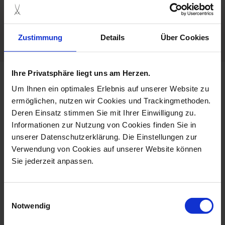
Porcelain - Handmade in
Germany
Dishwaher Safe
Zustimmung
Details
Über Cookies
Ihre Privatsphäre liegt uns am Herzen.
more products from the
Um Ihnen ein optimales Erlebnis auf unserer Website zu
cosmopolitan blue orchid
ermöglichen, nutzen wir Cookies und Trackingmethoden.
collection
Deren Einsatz stimmen Sie mit Ihrer Einwilligung zu.
set price
Informationen zur Nutzung von Cookies finden Sie in
unserer Datenschutzerklärung. Die Einstellungen zur
Verwendung von Cookies auf unserer Website können
Sie jederzeit anpassen.
Einwilligungsauswahl
Notwendig