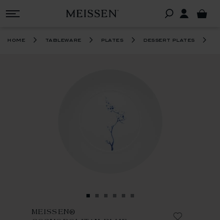
m
home
tableware
plates
dessert plates
MEISSEN®