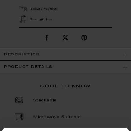
Secure Payment
Free gift box
description
product details
good to know
Stackable
Microwave Suitable