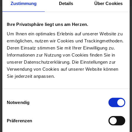
Zustimmung
Details
Über Cookies
more products from the no 41
Ihre Privatsphäre liegt uns am Herzen.
royal blossom collection
Um Ihnen ein optimales Erlebnis auf unserer Website zu
ermöglichen, nutzen wir Cookies und Trackingmethoden.
Deren Einsatz stimmen Sie mit Ihrer Einwilligung zu.
Informationen zur Nutzung von Cookies finden Sie in
unserer Datenschutzerklärung. Die Einstellungen zur
Verwendung von Cookies auf unserer Website können
Sie jederzeit anpassen.
Einwilligungsauswahl
Notwendig
Vase, Royal Blossom,
Vase, Royal Blossom,
White, H 12,5...
White, H 19,5...
Präferenzen
Available
Available
$99.00
$249.00