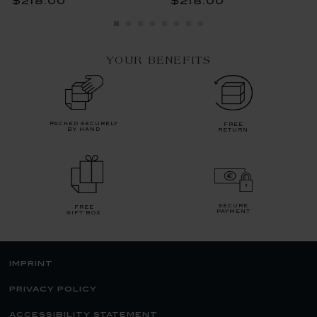
$218.00
$218.00
YOUR BENEFITS
packed securely
free
by hand
return
secure
free
payment
gift box
imprint
privacy policy
accessibility statement