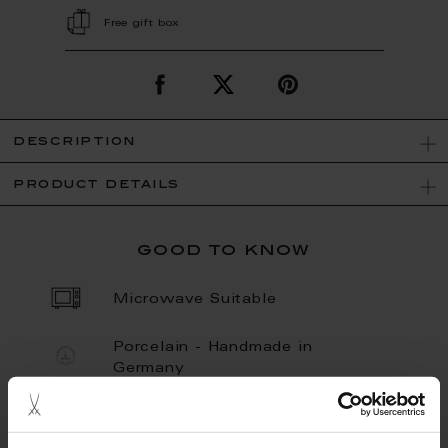
Free gift box
description
product details
good to know
Microwave Suitable
Porcelain - Handmade in
Germany
Dishwaher Safe