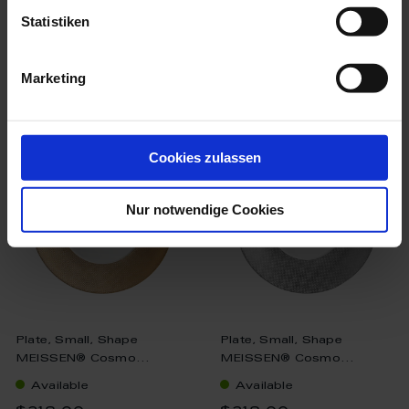
Statistiken
Marketing
we think you’ll like these
Cookies zulassen
Nur notwendige Cookies
Plate, Small, Shape
Plate, Small, Shape
MEISSEN® Cosmo...
MEISSEN® Cosmo...
Available
Available