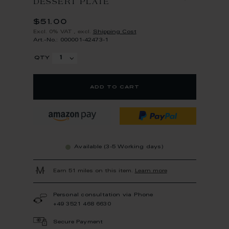
DESSERT PLATE
$51.00
Excl. 0% VAT
,
excl.
Shipping Cost
Art.-No.: 000001-42473-1
qty
add to cart
Available (3-5 Working days)
Earn 51 miles on this item.
Learn more
Personal consultation via Phone
+49 3521 468 6630
Secure Payment