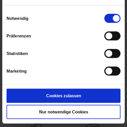
Einwilligungsauswahl
Notwendig
Präferenzen
Statistiken
Marketing
Bird Heron, White, H 36
Dog Great Dane,
Cm
Coloured, Without ...
Available
Available
$1,042.00
$4,370.00
Cookies zulassen
Nur notwendige Cookies
YOUR BENEFITS