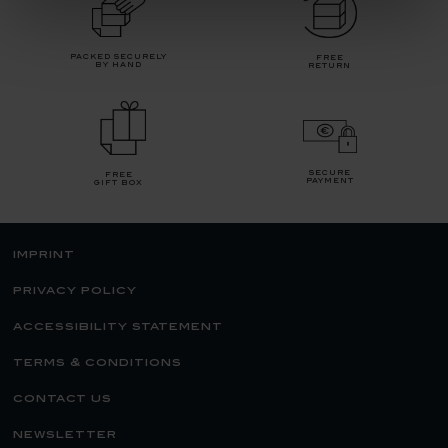
packed securely
free
by hand
return
secure
free
payment
gift box
imprint
privacy policy
accessibility statement
terms & conditions
contact us
newsletter