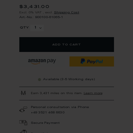
$3,431.00
Excl. 0% VAT
,
excl.
Shipping Cost
Art.-No.: 900100-61065-1
qty
add to cart
Available (3-5 Working days)
Earn 3,431 miles on this item.
Learn more
Personal consultation via Phone
+49 3521 468 6630
Secure Payment