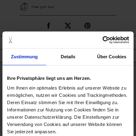
Free gift box
description
Zustimmung
Details
Über Cookies
product details
good to know
Ihre Privatsphäre liegt uns am Herzen.
Um Ihnen ein optimales Erlebnis auf unserer Website zu
Hand Painted
ermöglichen, nutzen wir Cookies und Trackingmethoden.
Deren Einsatz stimmen Sie mit Ihrer Einwilligung zu.
Porcelain - Handmade in
Informationen zur Nutzung von Cookies finden Sie in
Germany
unserer Datenschutzerklärung. Die Einstellungen zur
Verwendung von Cookies auf unserer Website können
Sie jederzeit anpassen.