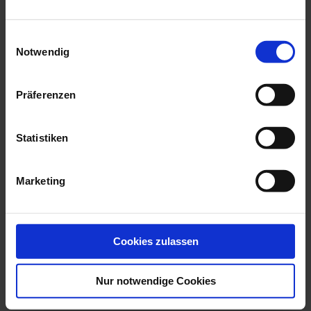
we think you’ll like these
Einwilligungsauswahl
Notwendig
Präferenzen
Statistiken
Marketing
Bird Heron, White, H 36
Dog Great Dane,
Cm
Coloured, Without ...
Available
Available
Cookies zulassen
$1,042.00
$4,370.00
Nur notwendige Cookies
YOUR BENEFITS