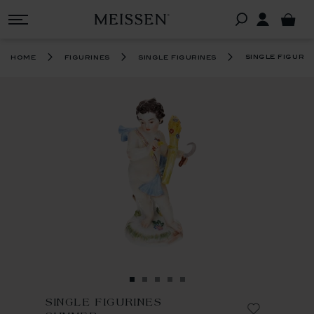
single figuri
home
figurines
single figurines
SINGLE FIGURINES