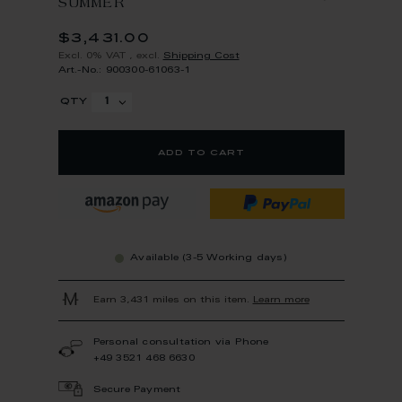
SUMMER
$3,431.00
Excl. 0% VAT
,
excl.
Shipping Cost
Art.-No.: 900300-61063-1
qty
add to cart
Available (3-5 Working days)
Earn 3,431 miles on this item.
Learn more
Personal consultation via Phone
+49 3521 468 6630
Secure Payment