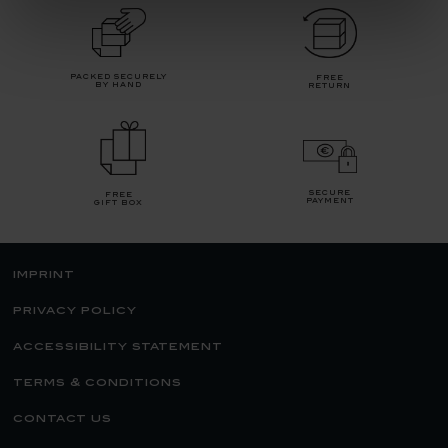
packed securely
free
by hand
return
secure
free
payment
gift box
imprint
privacy policy
accessibility statement
terms & conditions
contact us