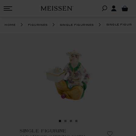
single figuri
home
figurines
single figurines
SINGLE FIGURINE