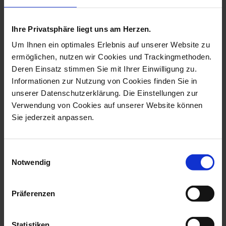
more products from the asians
collection
Ihre Privatsphäre liegt uns am Herzen.
Um Ihnen ein optimales Erlebnis auf unserer Website zu
ermöglichen, nutzen wir Cookies und Trackingmethoden.
Deren Einsatz stimmen Sie mit Ihrer Einwilligung zu.
Informationen zur Nutzung von Cookies finden Sie in
unserer Datenschutzerklärung. Die Einstellungen zur
Verwendung von Cookies auf unserer Website können
Sie jederzeit anpassen.
Einwilligungsauswahl
Notwendig
Asian Man With Parasol,
Asian Woman With
Coloured W...
Cymbals, Coloured...
Available
Available
Präferenzen
$4,892.00
$5,205.00
Statistiken