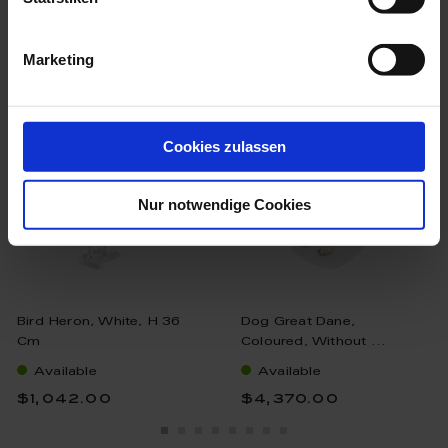
we think you’ll like these
Marketing
Cookies zulassen
Nur notwendige Cookies
Bird Heron, White, H 36
Dog Great Dane,
Cm
Coloured, Without ...
Available
Available
$1,042.00
$4,370.00