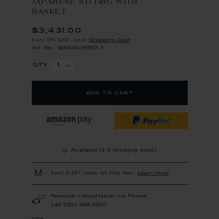
JAPANESE SITTING WITH
BASKET
$3,431.00
Excl. 0% VAT
,
excl.
Shipping Cost
Art.-No.: 900300-65503-1
qty
add to cart
Available (3-5 Working days)
Earn 3,431 miles on this item.
Learn more
Personal consultation via Phone
+49 3521 468 6630