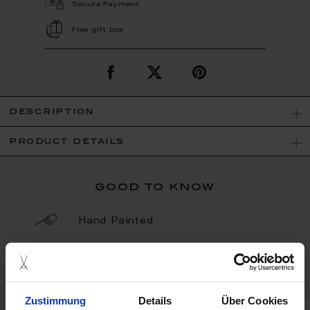
Secure Payment
Free gift box
description
product details
good to know
Hand Painted
Porcelain - Handmade in
Germany
Zustimmung
Details
Über Cookies