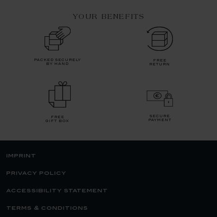
YOUR BENEFITS
packed securely
free
by hand
return
secure
free
payment
gift box
imprint
privacy policy
accessibility statement
terms & conditions